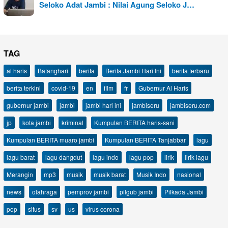
Seloko Adat Jambi : Nilai Agung Seloko J…
TAG
al haris
Batanghari
berita
Berita Jambi Hari Ini
berita terbaru
berita terkini
covid-19
en
film
fr
Gubernur Al Haris
gubernur jambi
jambi
jambi hari ini
jambiseru
jambiseru.com
jp
kota jambi
kriminal
Kumpulan BERITA haris-sani
Kumpulan BERITA muaro jambi
Kumpulan BERITA Tanjabbar
lagu
lagu barat
lagu dangdut
lagu indo
lagu pop
lirik
lirik lagu
Merangin
mp3
musik
musik barat
Musik Indo
nasional
news
olahraga
pemprov jambi
pilgub jambi
Pilkada Jambi
pop
situs
sv
us
virus corona