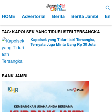
Loncat
Menu
ke
Mobile
HOME
Advertorial
Berita
Berita Jambi
Ent
konten
TAG:
KAPOLSEK YANG TIDURI ISTRI TERSANGKA
Kapolsek yang Tiduri Istri Tersangka,
Ternyata Juga Minta Uang Rp 30 Juta
BANK JAMBI