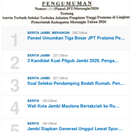
1
,
282 Dilihat
BERITA JAMBI
MERANGIN
Pansel Umumkan Tiga Besar JPT Pratama Pe…
2
237 Dilihat
BERITA JAMBI
3 Kandidat Kuat Pilgub Jambi 2029, Penga…
3
207 Dilihat
BERITA JAMBI
Soal Seleksi Pendamping Bedah Rumah. Pen…
4
183 Dilihat
BERITA
Wali Kota Jambi Maulana Bertakziah ke Ru…
5
180 Dilihat
BERITA
Jambi Siapkan Generasi Unggul Lewat Spor…