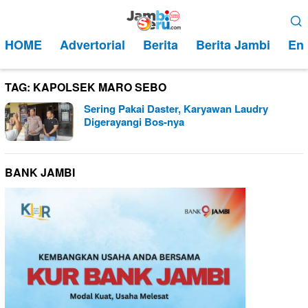
Loncat
Menu
ke
Mobile
HOME
Advertorial
Berita
Berita Jambi
Ent
konten
TAG:
KAPOLSEK MARO SEBO
Sering Pakai Daster, Karyawan Laudry
Digerayangi Bos-nya
BANK JAMBI