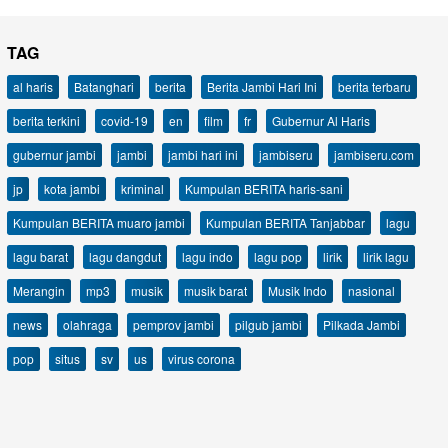
TAG
al haris
Batanghari
berita
Berita Jambi Hari Ini
berita terbaru
berita terkini
covid-19
en
film
fr
Gubernur Al Haris
gubernur jambi
jambi
jambi hari ini
jambiseru
jambiseru.com
jp
kota jambi
kriminal
Kumpulan BERITA haris-sani
Kumpulan BERITA muaro jambi
Kumpulan BERITA Tanjabbar
lagu
lagu barat
lagu dangdut
lagu indo
lagu pop
lirik
lirik lagu
Merangin
mp3
musik
musik barat
Musik Indo
nasional
news
olahraga
pemprov jambi
pilgub jambi
Pilkada Jambi
pop
situs
sv
us
virus corona