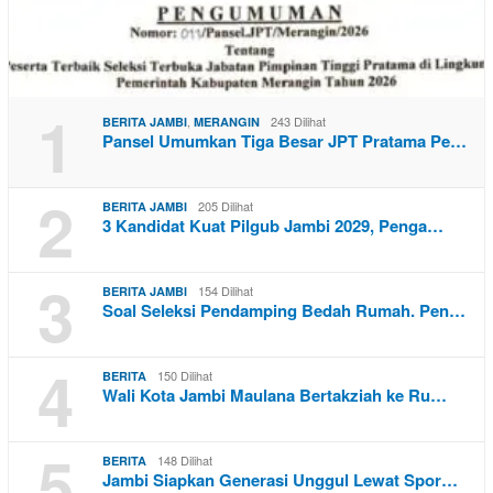
1
,
243 Dilihat
BERITA JAMBI
MERANGIN
Pansel Umumkan Tiga Besar JPT Pratama Pe…
2
205 Dilihat
BERITA JAMBI
3 Kandidat Kuat Pilgub Jambi 2029, Penga…
3
154 Dilihat
BERITA JAMBI
Soal Seleksi Pendamping Bedah Rumah. Pen…
4
150 Dilihat
BERITA
Wali Kota Jambi Maulana Bertakziah ke Ru…
5
148 Dilihat
BERITA
Jambi Siapkan Generasi Unggul Lewat Spor…