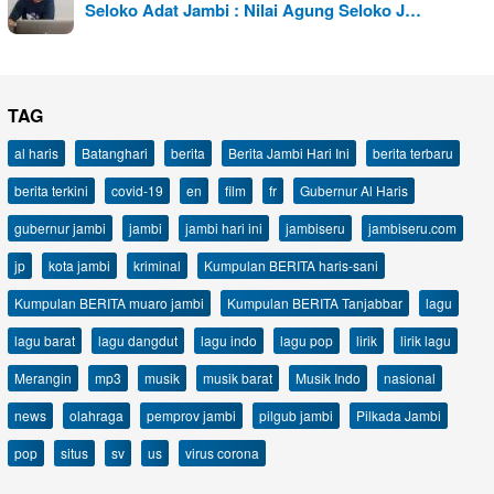
Seloko Adat Jambi : Nilai Agung Seloko J…
TAG
al haris
Batanghari
berita
Berita Jambi Hari Ini
berita terbaru
berita terkini
covid-19
en
film
fr
Gubernur Al Haris
gubernur jambi
jambi
jambi hari ini
jambiseru
jambiseru.com
jp
kota jambi
kriminal
Kumpulan BERITA haris-sani
Kumpulan BERITA muaro jambi
Kumpulan BERITA Tanjabbar
lagu
lagu barat
lagu dangdut
lagu indo
lagu pop
lirik
lirik lagu
Merangin
mp3
musik
musik barat
Musik Indo
nasional
news
olahraga
pemprov jambi
pilgub jambi
Pilkada Jambi
pop
situs
sv
us
virus corona