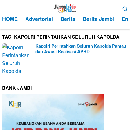
Loncat
Menu
ke
Mobile
HOME
Advertorial
Berita
Berita Jambi
Ent
konten
TAG:
KAPOLRI PERINTAHKAN SELURUH KAPOLDA
Kapolri Perintahkan Seluruh Kapolda Pantau
dan Awasi Realisasi APBD
BANK JAMBI