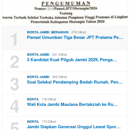
1
,
276 Dilihat
BERITA JAMBI
MERANGIN
Pansel Umumkan Tiga Besar JPT Pratama Pe…
2
231 Dilihat
BERITA JAMBI
3 Kandidat Kuat Pilgub Jambi 2029, Penga…
3
203 Dilihat
BERITA JAMBI
Soal Seleksi Pendamping Bedah Rumah. Pen…
4
176 Dilihat
BERITA
Wali Kota Jambi Maulana Bertakziah ke Ru…
5
173 Dilihat
BERITA
Jambi Siapkan Generasi Unggul Lewat Spor…