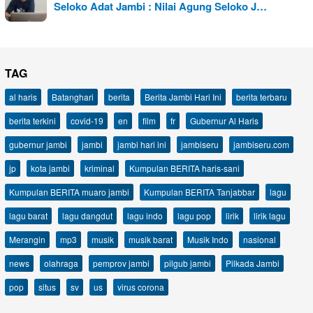
Seloko Adat Jambi : Nilai Agung Seloko J…
TAG
al haris
Batanghari
berita
Berita Jambi Hari Ini
berita terbaru
berita terkini
covid-19
en
film
fr
Gubernur Al Haris
gubernur jambi
jambi
jambi hari ini
jambiseru
jambiseru.com
jp
kota jambi
kriminal
Kumpulan BERITA haris-sani
Kumpulan BERITA muaro jambi
Kumpulan BERITA Tanjabbar
lagu
lagu barat
lagu dangdut
lagu indo
lagu pop
lirik
lirik lagu
Merangin
mp3
musik
musik barat
Musik Indo
nasional
news
olahraga
pemprov jambi
pilgub jambi
Pilkada Jambi
pop
situs
sv
us
virus corona