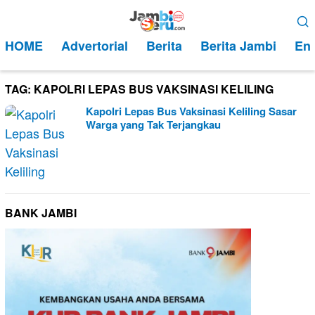
Loncat
Menu
ke
Mobile
HOME
Advertorial
Berita
Berita Jambi
Ent
konten
TAG:
KAPOLRI LEPAS BUS VAKSINASI KELILING
Kapolri Lepas Bus Vaksinasi Keliling Sasar
Warga yang Tak Terjangkau
BANK JAMBI