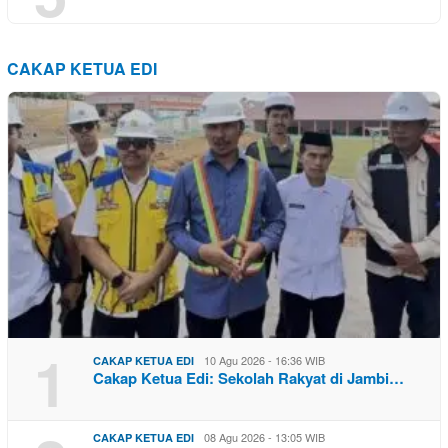
CAKAP KETUA EDI
1
10 Agu 2026 - 16:36 WIB
CAKAP KETUA EDI
Cakap Ketua Edi: Sekolah Rakyat di Jambi…
08 Agu 2026 - 13:05 WIB
CAKAP KETUA EDI