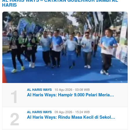
HARIS
1
10 Agu 2026 - 03:08 WIB
AL HARIS WAYS
Al Haris Ways: Hampir 9.000 Pelari Meria…
2
09 Agu 2026 - 15:24 WIB
AL HARIS WAYS
Al Haris Ways: Rindu Masa Kecil di Sekol…