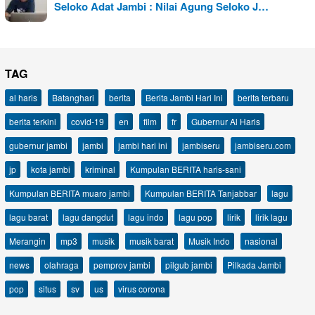
Seloko Adat Jambi : Nilai Agung Seloko J…
TAG
al haris
Batanghari
berita
Berita Jambi Hari Ini
berita terbaru
berita terkini
covid-19
en
film
fr
Gubernur Al Haris
gubernur jambi
jambi
jambi hari ini
jambiseru
jambiseru.com
jp
kota jambi
kriminal
Kumpulan BERITA haris-sani
Kumpulan BERITA muaro jambi
Kumpulan BERITA Tanjabbar
lagu
lagu barat
lagu dangdut
lagu indo
lagu pop
lirik
lirik lagu
Merangin
mp3
musik
musik barat
Musik Indo
nasional
news
olahraga
pemprov jambi
pilgub jambi
Pilkada Jambi
pop
situs
sv
us
virus corona