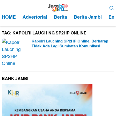
Loncat
Menu
ke
Mobile
HOME
Advertorial
Berita
Berita Jambi
Ent
konten
TAG:
KAPOLRI LAUCHING SP2HP ONLINE
Kapolri Lauching SP2HP Online, Berharap
Tidak Ada Lagi Sumbatan Komunikasi
BANK JAMBI