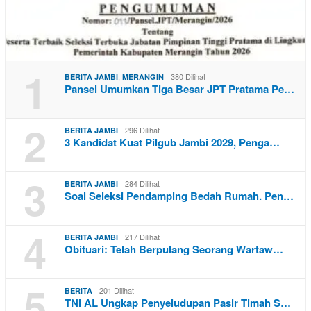
1
,
380 Dilihat
BERITA JAMBI
MERANGIN
Pansel Umumkan Tiga Besar JPT Pratama Pe…
2
296 Dilihat
BERITA JAMBI
3 Kandidat Kuat Pilgub Jambi 2029, Penga…
3
284 Dilihat
BERITA JAMBI
Soal Seleksi Pendamping Bedah Rumah. Pen…
4
217 Dilihat
BERITA JAMBI
Obituari: Telah Berpulang Seorang Wartaw…
5
201 Dilihat
BERITA
TNI AL Ungkap Penyeludupan Pasir Timah S…