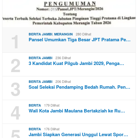
1
,
280 Dilihat
BERITA JAMBI
MERANGIN
Pansel Umumkan Tiga Besar JPT Pratama Pe…
2
236 Dilihat
BERITA JAMBI
3 Kandidat Kuat Pilgub Jambi 2029, Penga…
3
206 Dilihat
BERITA JAMBI
Soal Seleksi Pendamping Bedah Rumah. Pen…
4
179 Dilihat
BERITA
Wali Kota Jambi Maulana Bertakziah ke Ru…
5
176 Dilihat
BERITA
Jambi Siapkan Generasi Unggul Lewat Spor…