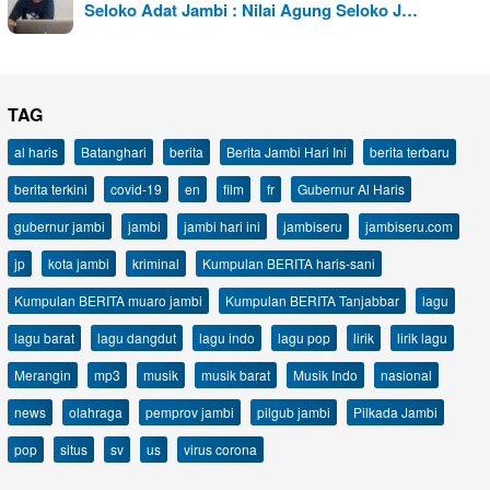
Seloko Adat Jambi : Nilai Agung Seloko J…
TAG
al haris
Batanghari
berita
Berita Jambi Hari Ini
berita terbaru
berita terkini
covid-19
en
film
fr
Gubernur Al Haris
gubernur jambi
jambi
jambi hari ini
jambiseru
jambiseru.com
jp
kota jambi
kriminal
Kumpulan BERITA haris-sani
Kumpulan BERITA muaro jambi
Kumpulan BERITA Tanjabbar
lagu
lagu barat
lagu dangdut
lagu indo
lagu pop
lirik
lirik lagu
Merangin
mp3
musik
musik barat
Musik Indo
nasional
news
olahraga
pemprov jambi
pilgub jambi
Pilkada Jambi
pop
situs
sv
us
virus corona