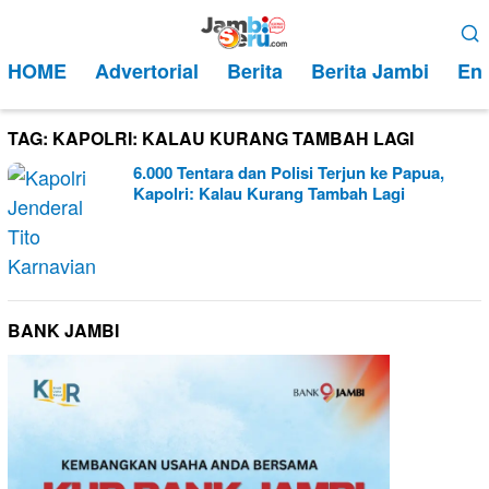
Loncat
Menu
ke
Mobile
HOME
Advertorial
Berita
Berita Jambi
Ent
konten
TAG:
KAPOLRI: KALAU KURANG TAMBAH LAGI
6.000 Tentara dan Polisi Terjun ke Papua,
Kapolri: Kalau Kurang Tambah Lagi
BANK JAMBI