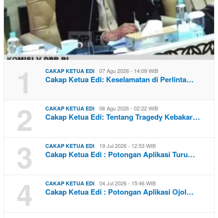
1
07 Agu 2026 - 14:09 WIB
CAKAP KETUA EDI
Cakap Ketua Edi: Keselamatan di Perlinta…
2
06 Agu 2026 - 02:22 WIB
CAKAP KETUA EDI
Cakap Ketua Edi: Tentang Tragedy Kebakar…
3
19 Jul 2026 - 12:53 WIB
CAKAP KETUA EDI
Cakap Ketua Edi : Potongan Aplikasi Turu…
4
04 Jul 2026 - 15:46 WIB
CAKAP KETUA EDI
Cakap Ketua Edi : Potongan Aplikasi Ojol…