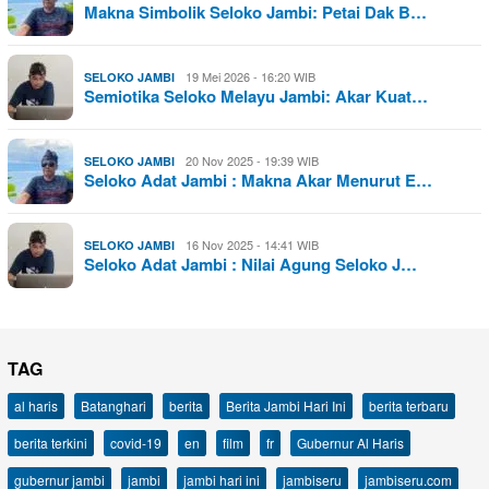
Makna Simbolik Seloko Jambi: Petai Dak B…
19 Mei 2026 - 16:20 WIB
SELOKO JAMBI
Semiotika Seloko Melayu Jambi: Akar Kuat…
20 Nov 2025 - 19:39 WIB
SELOKO JAMBI
Seloko Adat Jambi : Makna Akar Menurut E…
16 Nov 2025 - 14:41 WIB
SELOKO JAMBI
Seloko Adat Jambi : Nilai Agung Seloko J…
TAG
al haris
Batanghari
berita
Berita Jambi Hari Ini
berita terbaru
berita terkini
covid-19
en
film
fr
Gubernur Al Haris
gubernur jambi
jambi
jambi hari ini
jambiseru
jambiseru.com