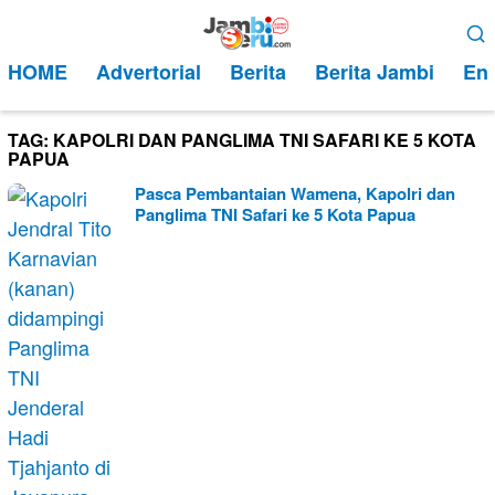
Loncat
Menu
ke
Mobile
HOME
Advertorial
Berita
Berita Jambi
Ent
konten
TAG:
KAPOLRI DAN PANGLIMA TNI SAFARI KE 5 KOTA
PAPUA
Pasca Pembantaian Wamena, Kapolri dan
Panglima TNI Safari ke 5 Kota Papua