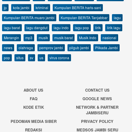
jp
kota jambi
kriminal
Kumpulan BERITA haris-sani
Kumpulan BERITA muaro jambi
Kumpulan BERITA Tanjabbar
lagu
lagu barat
lagu dangdut
lagu indo
lagu pop
lirik
lirik lagu
Merangin
mp3
musik
musik barat
Musik Indo
nasional
news
olahraga
pemprov jambi
pilgub jambi
Pilkada Jambi
pop
situs
sv
us
virus corona
ABOUT US
CONTACT US
FAQ
GOOGLE NEWS
KODE ETIK
NETWORK & PARTNER
JAMBISERU
PEDOMAN MEDIA SIBER
PRIVACY POLICY
REDAKSI
MEDSOS JAMBI SERU