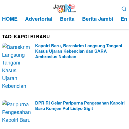
Loncat
Menu
ke
Mobile
HOME
Advertorial
Berita
Berita Jambi
Ent
konten
TAG:
KAPOLRI BARU
Kapolri Baru, Bareskrim Langsung Tangani
Kasus Ujaran Kebencian dan SARA
Ambrosius Nababan
DPR RI Gelar Paripurna Pengesahan Kapolri
Baru Komjen Pol Listyo Sigit