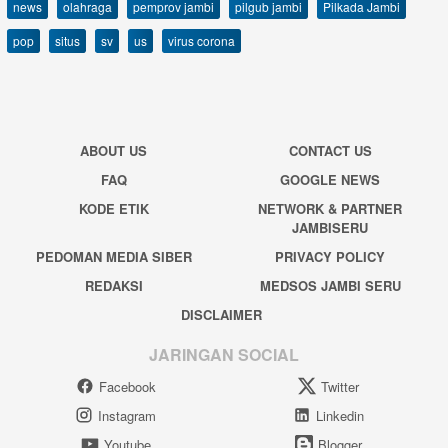
news
olahraga
pemprov jambi
pilgub jambi
Pilkada Jambi
pop
situs
sv
us
virus corona
ABOUT US
CONTACT US
FAQ
GOOGLE NEWS
KODE ETIK
NETWORK & PARTNER
JAMBISERU
PEDOMAN MEDIA SIBER
PRIVACY POLICY
REDAKSI
MEDSOS JAMBI SERU
DISCLAIMER
JARINGAN SOCIAL
Facebook
Twitter
Instagram
Linkedin
Youtube
Blogger