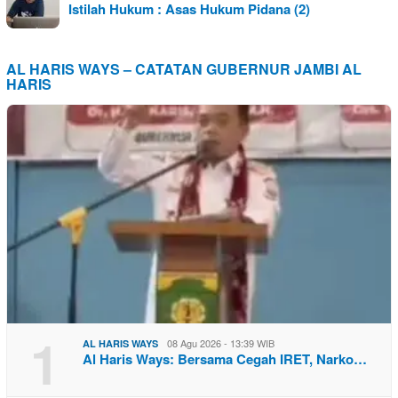
Istilah Hukum : Asas Hukum Pidana (2)
AL HARIS WAYS – CATATAN GUBERNUR JAMBI AL
HARIS
1
08 Agu 2026 - 13:39 WIB
AL HARIS WAYS
Al Haris Ways: Bersama Cegah IRET, Narko…