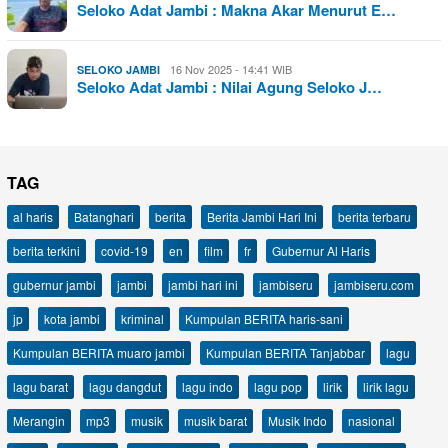
Seloko Adat Jambi : Makna Akar Menurut E…
16 Nov 2025 - 14:41 WIB
SELOKO JAMBI
Seloko Adat Jambi : Nilai Agung Seloko J…
TAG
al haris
Batanghari
berita
Berita Jambi Hari Ini
berita terbaru
berita terkini
covid-19
en
film
fr
Gubernur Al Haris
gubernur jambi
jambi
jambi hari ini
jambiseru
jambiseru.com
jp
kota jambi
kriminal
Kumpulan BERITA haris-sani
Kumpulan BERITA muaro jambi
Kumpulan BERITA Tanjabbar
lagu
lagu barat
lagu dangdut
lagu indo
lagu pop
lirik
lirik lagu
Merangin
mp3
musik
musik barat
Musik Indo
nasional