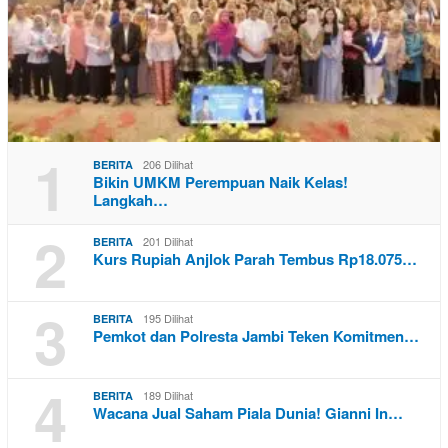
1
206 Dilihat
BERITA
Bikin UMKM Perempuan Naik Kelas!
Langkah…
2
201 Dilihat
BERITA
Kurs Rupiah Anjlok Parah Tembus Rp18.075…
3
195 Dilihat
BERITA
Pemkot dan Polresta Jambi Teken Komitmen…
4
189 Dilihat
BERITA
Wacana Jual Saham Piala Dunia! Gianni In…