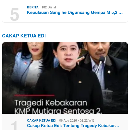
5
182 Dilihat
BERITA
Kepulauan Sangihe Diguncang Gempa M 5,2 …
CAKAP KETUA EDI
1
06 Agu 2026 - 02:22 WIB
CAKAP KETUA EDI
Cakap Ketua Edi: Tentang Tragedy Kebakar…