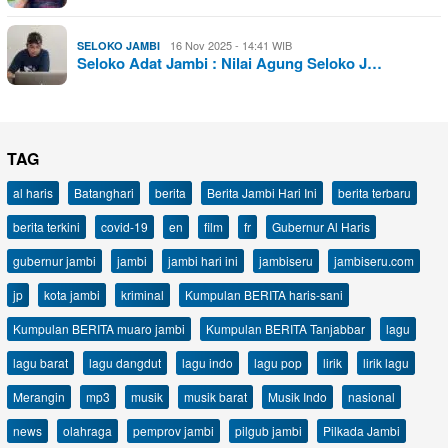
16 Nov 2025 - 14:41 WIB
SELOKO JAMBI
Seloko Adat Jambi : Nilai Agung Seloko J…
TAG
al haris
Batanghari
berita
Berita Jambi Hari Ini
berita terbaru
berita terkini
covid-19
en
film
fr
Gubernur Al Haris
gubernur jambi
jambi
jambi hari ini
jambiseru
jambiseru.com
jp
kota jambi
kriminal
Kumpulan BERITA haris-sani
Kumpulan BERITA muaro jambi
Kumpulan BERITA Tanjabbar
lagu
lagu barat
lagu dangdut
lagu indo
lagu pop
lirik
lirik lagu
Merangin
mp3
musik
musik barat
Musik Indo
nasional
news
olahraga
pemprov jambi
pilgub jambi
Pilkada Jambi