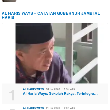
AL HARIS WAYS – CATATAN GUBERNUR JAMBI AL
HARIS
1
31 Jul 2026 - 11:35 WIB
AL HARIS WAYS
Al Haris Ways: Sekolah Rakyat Terintegra…
22 Jul 2026 - 14:07 WIB
AL HARIS WAYS