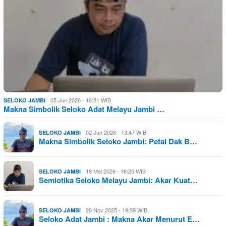
05 Jun 2026 - 16:51 WIB
SELOKO JAMBI
Makna Simbolik Seloko Adat Melayu Jambi …
02 Jun 2026 - 13:47 WIB
SELOKO JAMBI
Makna Simbolik Seloko Jambi: Petai Dak B…
19 Mei 2026 - 16:20 WIB
SELOKO JAMBI
Semiotika Seloko Melayu Jambi: Akar Kuat…
20 Nov 2025 - 19:39 WIB
SELOKO JAMBI
Seloko Adat Jambi : Makna Akar Menurut E…