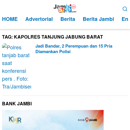
Loncat
Menu
ke
Mobile
HOME
Advertorial
Berita
Berita Jambi
Ent
konten
TAG:
KAPOLRES TANJUNG JABUNG BARAT
Jadi Bandar, 2 Perempuan dan 15 Pria
Diamankan Polisi
BANK JAMBI