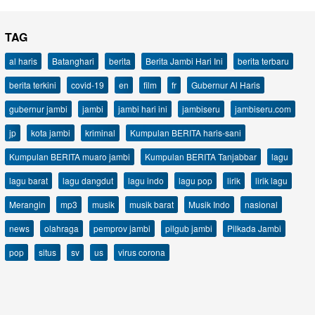
TAG
al haris
Batanghari
berita
Berita Jambi Hari Ini
berita terbaru
berita terkini
covid-19
en
film
fr
Gubernur Al Haris
gubernur jambi
jambi
jambi hari ini
jambiseru
jambiseru.com
jp
kota jambi
kriminal
Kumpulan BERITA haris-sani
Kumpulan BERITA muaro jambi
Kumpulan BERITA Tanjabbar
lagu
lagu barat
lagu dangdut
lagu indo
lagu pop
lirik
lirik lagu
Merangin
mp3
musik
musik barat
Musik Indo
nasional
news
olahraga
pemprov jambi
pilgub jambi
Pilkada Jambi
pop
situs
sv
us
virus corona