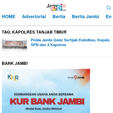
Loncat
Menu
ke
Mobile
HOME
Advertorial
Berita
Berita Jambi
Ent
konten
TAG:
KAPOLRES TANJAB TIMUR
Polda Jambi Gelar Sertijab Kabidkeu, Kepala
SPN dan 4 Kapolres
BANK JAMBI