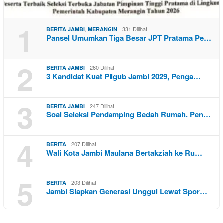
1
,
331 Dilihat
BERITA JAMBI
MERANGIN
Pansel Umumkan Tiga Besar JPT Pratama Pe…
2
260 Dilihat
BERITA JAMBI
3 Kandidat Kuat Pilgub Jambi 2029, Penga…
3
247 Dilihat
BERITA JAMBI
Soal Seleksi Pendamping Bedah Rumah. Pen…
4
207 Dilihat
BERITA
Wali Kota Jambi Maulana Bertakziah ke Ru…
5
203 Dilihat
BERITA
Jambi Siapkan Generasi Unggul Lewat Spor…