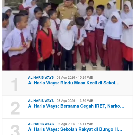
1
09 Agu 2026 - 15:24 WIB
AL HARIS WAYS
Al Haris Ways: Rindu Masa Kecil di Sekol…
2
08 Agu 2026 - 13:39 WIB
AL HARIS WAYS
Al Haris Ways: Bersama Cegah IRET, Narko…
3
07 Agu 2026 - 14:11 WIB
AL HARIS WAYS
Al Haris Ways: Sekolah Rakyat di Bungo H…