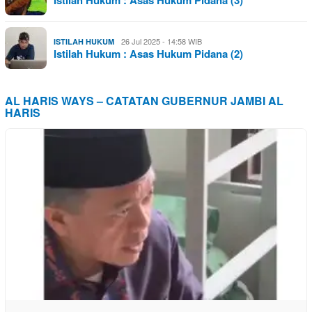
26 Jul 2025 - 14:58 WIB
ISTILAH HUKUM
Istilah Hukum : Asas Hukum Pidana (2)
AL HARIS WAYS – CATATAN GUBERNUR JAMBI AL
HARIS