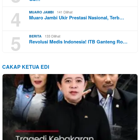
4
141 Dilihat
MUARO JAMBI
Muaro Jambi Ukir Prestasi Nasional, Terb…
5
133 Dilihat
BERITA
Revolusi Medis Indonesia! ITB Ganteng Ro…
CAKAP KETUA EDI