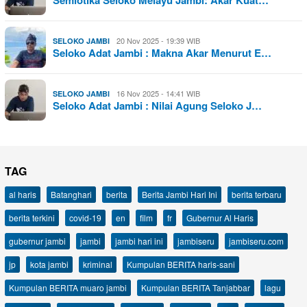
20 Nov 2025 - 19:39 WIB
SELOKO JAMBI
Seloko Adat Jambi : Makna Akar Menurut E…
16 Nov 2025 - 14:41 WIB
SELOKO JAMBI
Seloko Adat Jambi : Nilai Agung Seloko J…
TAG
al haris
Batanghari
berita
Berita Jambi Hari Ini
berita terbaru
berita terkini
covid-19
en
film
fr
Gubernur Al Haris
gubernur jambi
jambi
jambi hari ini
jambiseru
jambiseru.com
jp
kota jambi
kriminal
Kumpulan BERITA haris-sani
Kumpulan BERITA muaro jambi
Kumpulan BERITA Tanjabbar
lagu