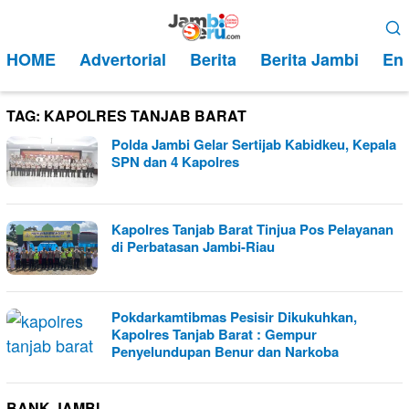
Loncat
Menu
ke
Mobile
HOME
Advertorial
Berita
Berita Jambi
Ent
konten
TAG:
KAPOLRES TANJAB BARAT
Polda Jambi Gelar Sertijab Kabidkeu, Kepala
SPN dan 4 Kapolres
Kapolres Tanjab Barat Tinjua Pos Pelayanan
di Perbatasan Jambi-Riau
Pokdarkamtibmas Pesisir Dikukuhkan,
Kapolres Tanjab Barat : Gempur
Penyelundupan Benur dan Narkoba
BANK JAMBI