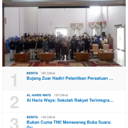
1
180 Dilihat
BERITA
Bujang Zuar Hadiri Pelantikan Persatuan …
2
159 Dilihat
AL HARIS WAYS
Al Haris Ways: Sekolah Rakyat Terintegra…
3
146 Dilihat
BERITA
Bukan Cuma TNI! Mensesneg Buka Suara:
Gu…