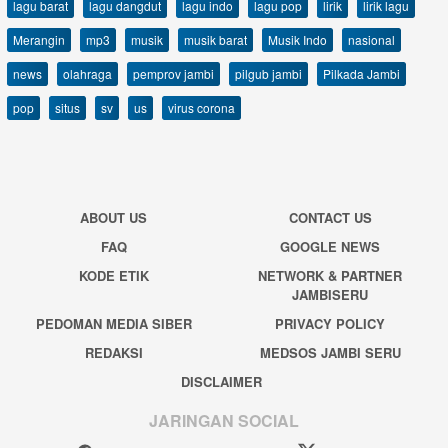
lagu barat
lagu dangdut
lagu indo
lagu pop
lirik
lirik lagu
Merangin
mp3
musik
musik barat
Musik Indo
nasional
news
olahraga
pemprov jambi
pilgub jambi
Pilkada Jambi
pop
situs
sv
us
virus corona
ABOUT US
CONTACT US
FAQ
GOOGLE NEWS
KODE ETIK
NETWORK & PARTNER
JAMBISERU
PEDOMAN MEDIA SIBER
PRIVACY POLICY
REDAKSI
MEDSOS JAMBI SERU
DISCLAIMER
JARINGAN SOCIAL