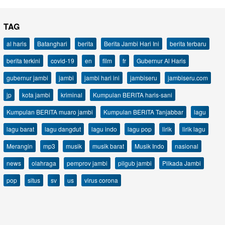
TAG
al haris
Batanghari
berita
Berita Jambi Hari Ini
berita terbaru
berita terkini
covid-19
en
film
fr
Gubernur Al Haris
gubernur jambi
jambi
jambi hari ini
jambiseru
jambiseru.com
jp
kota jambi
kriminal
Kumpulan BERITA haris-sani
Kumpulan BERITA muaro jambi
Kumpulan BERITA Tanjabbar
lagu
lagu barat
lagu dangdut
lagu indo
lagu pop
lirik
lirik lagu
Merangin
mp3
musik
musik barat
Musik Indo
nasional
news
olahraga
pemprov jambi
pilgub jambi
Pilkada Jambi
pop
situs
sv
us
virus corona