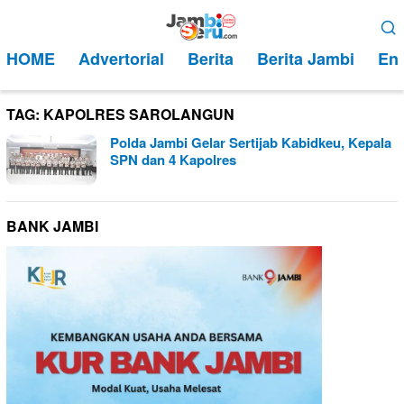
Loncat
Menu
ke
Mobile
HOME
Advertorial
Berita
Berita Jambi
Ent
konten
TAG:
KAPOLRES SAROLANGUN
Polda Jambi Gelar Sertijab Kabidkeu, Kepala
SPN dan 4 Kapolres
BANK JAMBI