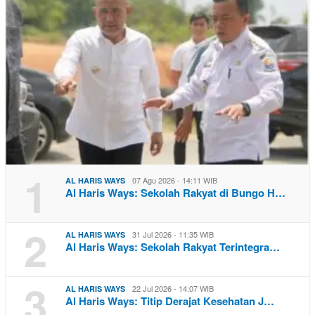
1
07 Agu 2026 - 14:11 WIB
AL HARIS WAYS
Al Haris Ways: Sekolah Rakyat di Bungo H…
2
31 Jul 2026 - 11:35 WIB
AL HARIS WAYS
Al Haris Ways: Sekolah Rakyat Terintegra…
3
22 Jul 2026 - 14:07 WIB
AL HARIS WAYS
Al Haris Ways: Titip Derajat Kesehatan J…