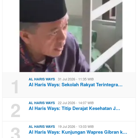
1
31 Jul 2026 - 11:35 WIB
AL HARIS WAYS
Al Haris Ways: Sekolah Rakyat Terintegra…
2
22 Jul 2026 - 14:07 WIB
AL HARIS WAYS
Al Haris Ways: Titip Derajat Kesehatan J…
3
19 Jul 2026 - 13:03 WIB
AL HARIS WAYS
Al Haris Ways: Kunjungan Wapres Gibran k…