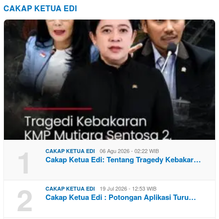
CAKAP KETUA EDI
1
06 Agu 2026 - 02:22 WIB
CAKAP KETUA EDI
Cakap Ketua Edi: Tentang Tragedy Kebakar…
2
19 Jul 2026 - 12:53 WIB
CAKAP KETUA EDI
Cakap Ketua Edi : Potongan Aplikasi Turu…