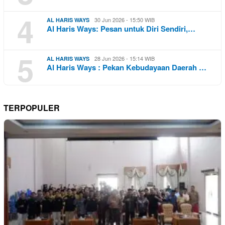
4
30 Jun 2026 - 15:50 WIB
AL HARIS WAYS
Al Haris Ways: Pesan untuk Diri Sendiri,…
5
28 Jun 2026 - 15:14 WIB
AL HARIS WAYS
Al Haris Ways : Pekan Kebudayaan Daerah …
TERPOPULER