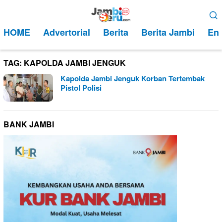
Loncat
Menu
ke
Mobile
HOME
Advertorial
Berita
Berita Jambi
Ent
konten
TAG:
KAPOLDA JAMBI JENGUK
Kapolda Jambi Jenguk Korban Tertembak
Pistol Polisi
BANK JAMBI