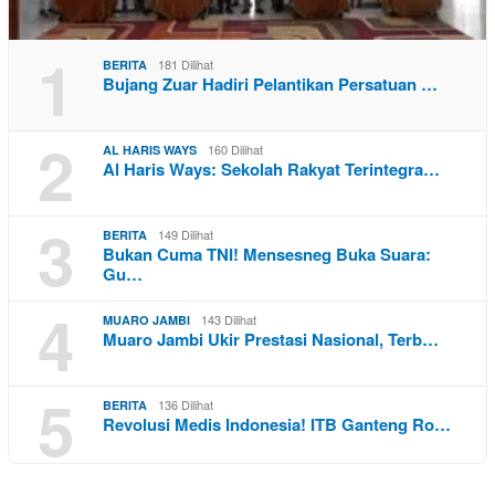
1
181 Dilihat
BERITA
Bujang Zuar Hadiri Pelantikan Persatuan …
2
160 Dilihat
AL HARIS WAYS
Al Haris Ways: Sekolah Rakyat Terintegra…
3
149 Dilihat
BERITA
Bukan Cuma TNI! Mensesneg Buka Suara:
Gu…
4
143 Dilihat
MUARO JAMBI
Muaro Jambi Ukir Prestasi Nasional, Terb…
5
136 Dilihat
BERITA
Revolusi Medis Indonesia! ITB Ganteng Ro…