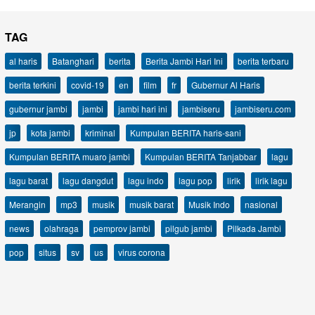
TAG
al haris
Batanghari
berita
Berita Jambi Hari Ini
berita terbaru
berita terkini
covid-19
en
film
fr
Gubernur Al Haris
gubernur jambi
jambi
jambi hari ini
jambiseru
jambiseru.com
jp
kota jambi
kriminal
Kumpulan BERITA haris-sani
Kumpulan BERITA muaro jambi
Kumpulan BERITA Tanjabbar
lagu
lagu barat
lagu dangdut
lagu indo
lagu pop
lirik
lirik lagu
Merangin
mp3
musik
musik barat
Musik Indo
nasional
news
olahraga
pemprov jambi
pilgub jambi
Pilkada Jambi
pop
situs
sv
us
virus corona