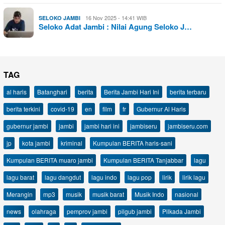
16 Nov 2025 - 14:41 WIB
SELOKO JAMBI
Seloko Adat Jambi : Nilai Agung Seloko J…
TAG
al haris
Batanghari
berita
Berita Jambi Hari Ini
berita terbaru
berita terkini
covid-19
en
film
fr
Gubernur Al Haris
gubernur jambi
jambi
jambi hari ini
jambiseru
jambiseru.com
jp
kota jambi
kriminal
Kumpulan BERITA haris-sani
Kumpulan BERITA muaro jambi
Kumpulan BERITA Tanjabbar
lagu
lagu barat
lagu dangdut
lagu indo
lagu pop
lirik
lirik lagu
Merangin
mp3
musik
musik barat
Musik Indo
nasional
news
olahraga
pemprov jambi
pilgub jambi
Pilkada Jambi