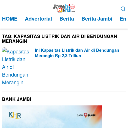
Loncat
Menu
ke
Mobile
HOME
Advertorial
Berita
Berita Jambi
Ent
konten
TAG:
KAPASITAS LISTRIK DAN AIR DI BENDUNGAN
MERANGIN
Ini Kapasitas Listrik dan Air di Bendungan
Merangin Rp 2,3 Triliun
BANK JAMBI