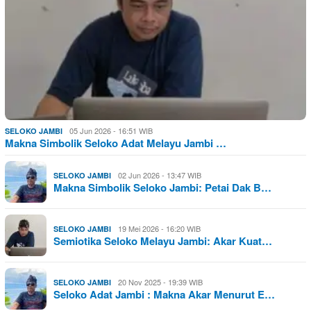
05 Jun 2026 - 16:51 WIB
SELOKO JAMBI
Makna Simbolik Seloko Adat Melayu Jambi …
02 Jun 2026 - 13:47 WIB
SELOKO JAMBI
Makna Simbolik Seloko Jambi: Petai Dak B…
19 Mei 2026 - 16:20 WIB
SELOKO JAMBI
Semiotika Seloko Melayu Jambi: Akar Kuat…
20 Nov 2025 - 19:39 WIB
SELOKO JAMBI
Seloko Adat Jambi : Makna Akar Menurut E…