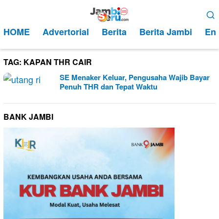
Loncat
Menu
ke
Mobile
HOME
Advertorial
Berita
Berita Jambi
Ent
konten
TAG:
KAPAN THR CAIR
SE Menaker Keluar, Pengusaha Wajib Bayar
Penuh THR dan Tepat Waktu
BANK JAMBI