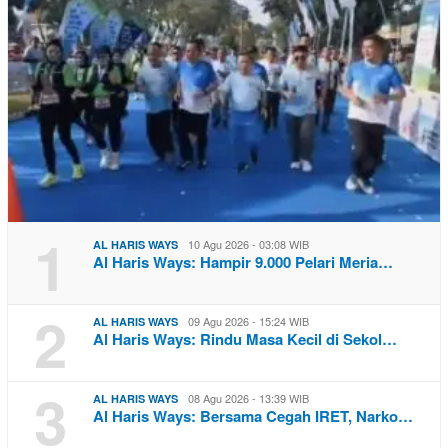
1
10 Agu 2026 - 03:08 WIB
AL HARIS WAYS
Al Haris Ways: Hampir 9.000 Pelari Meria…
2
09 Agu 2026 - 15:24 WIB
AL HARIS WAYS
Al Haris Ways: Rindu Masa Kecil di Sekol…
3
08 Agu 2026 - 13:39 WIB
AL HARIS WAYS
Al Haris Ways: Bersama Cegah IRET, Narko…