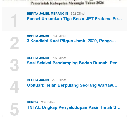
1
,
392 Dilihat
BERITA JAMBI
MERANGIN
Pansel Umumkan Tiga Besar JPT Pratama Pe…
2
298 Dilihat
BERITA JAMBI
3 Kandidat Kuat Pilgub Jambi 2029, Penga…
3
286 Dilihat
BERITA JAMBI
Soal Seleksi Pendamping Bedah Rumah. Pen…
4
221 Dilihat
BERITA JAMBI
Obituari: Telah Berpulang Seorang Wartaw…
5
208 Dilihat
BERITA
TNI AL Ungkap Penyeludupan Pasir Timah S…