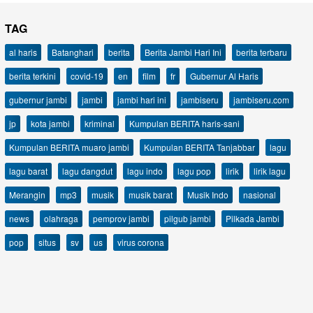
TAG
al haris
Batanghari
berita
Berita Jambi Hari Ini
berita terbaru
berita terkini
covid-19
en
film
fr
Gubernur Al Haris
gubernur jambi
jambi
jambi hari ini
jambiseru
jambiseru.com
jp
kota jambi
kriminal
Kumpulan BERITA haris-sani
Kumpulan BERITA muaro jambi
Kumpulan BERITA Tanjabbar
lagu
lagu barat
lagu dangdut
lagu indo
lagu pop
lirik
lirik lagu
Merangin
mp3
musik
musik barat
Musik Indo
nasional
news
olahraga
pemprov jambi
pilgub jambi
Pilkada Jambi
pop
situs
sv
us
virus corona