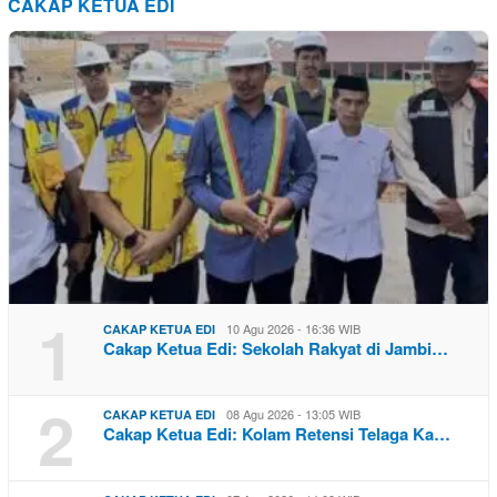
CAKAP KETUA EDI
1
10 Agu 2026 - 16:36 WIB
CAKAP KETUA EDI
Cakap Ketua Edi: Sekolah Rakyat di Jambi…
2
08 Agu 2026 - 13:05 WIB
CAKAP KETUA EDI
Cakap Ketua Edi: Kolam Retensi Telaga Ka…