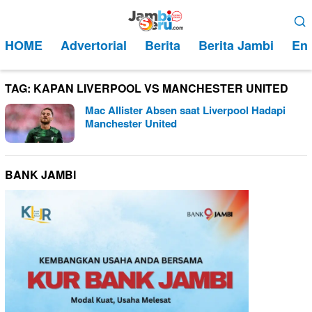
Loncat
Menu
ke
Mobile
HOME
Advertorial
Berita
Berita Jambi
Ent
konten
TAG:
KAPAN LIVERPOOL VS MANCHESTER UNITED
Mac Allister Absen saat Liverpool Hadapi
Manchester United
BANK JAMBI