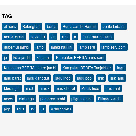
TAG
al haris
Batanghari
berita
Berita Jambi Hari Ini
berita terbaru
berita terkini
covid-19
en
film
fr
Gubernur Al Haris
gubernur jambi
jambi
jambi hari ini
jambiseru
jambiseru.com
jp
kota jambi
kriminal
Kumpulan BERITA haris-sani
Kumpulan BERITA muaro jambi
Kumpulan BERITA Tanjabbar
lagu
lagu barat
lagu dangdut
lagu indo
lagu pop
lirik
lirik lagu
Merangin
mp3
musik
musik barat
Musik Indo
nasional
news
olahraga
pemprov jambi
pilgub jambi
Pilkada Jambi
pop
situs
sv
us
virus corona