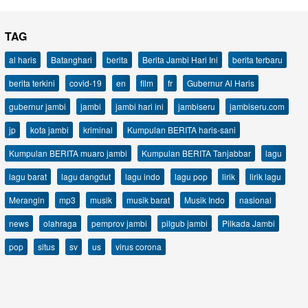
TAG
al haris
Batanghari
berita
Berita Jambi Hari Ini
berita terbaru
berita terkini
covid-19
en
film
fr
Gubernur Al Haris
gubernur jambi
jambi
jambi hari ini
jambiseru
jambiseru.com
jp
kota jambi
kriminal
Kumpulan BERITA haris-sani
Kumpulan BERITA muaro jambi
Kumpulan BERITA Tanjabbar
lagu
lagu barat
lagu dangdut
lagu indo
lagu pop
lirik
lirik lagu
Merangin
mp3
musik
musik barat
Musik Indo
nasional
news
olahraga
pemprov jambi
pilgub jambi
Pilkada Jambi
pop
situs
sv
us
virus corona