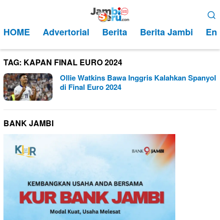
Loncat
Menu
ke
Mobile
HOME
Advertorial
Berita
Berita Jambi
Ent
konten
TAG:
KAPAN FINAL EURO 2024
Ollie Watkins Bawa Inggris Kalahkan Spanyol
di Final Euro 2024
BANK JAMBI