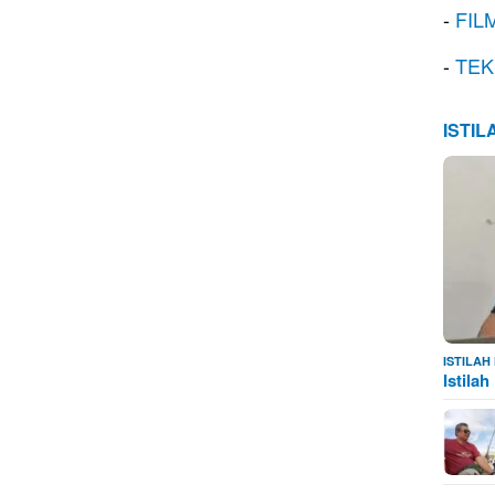
-
FIL
-
TEK
ISTI
ISTILA
Istila