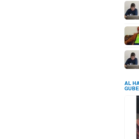
AL H
GUBE