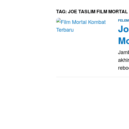
TAG:
JOE TASLIM FILM MORTA
FELEM
Jo
Mo
Jamb
akhi
rebo