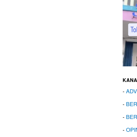
KANA
-
ADV
-
BER
-
BER
-
OPI