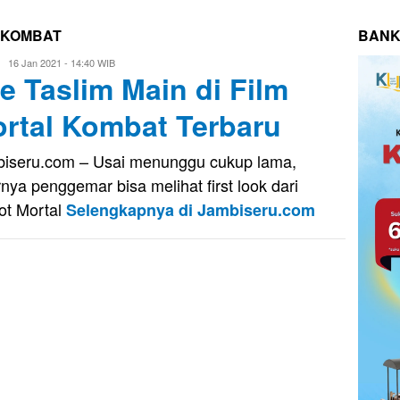
L KOMBAT
BANK
Eri
16 Jan 2021 - 14:40 WIB
e Taslim Main di Film
Saputra
rtal Kombat Terbaru
iseru.com – Usai menunggu cukup lama,
rnya penggemar bisa melihat first look dari
ot Mortal
Selengkapnya di Jambiseru.com