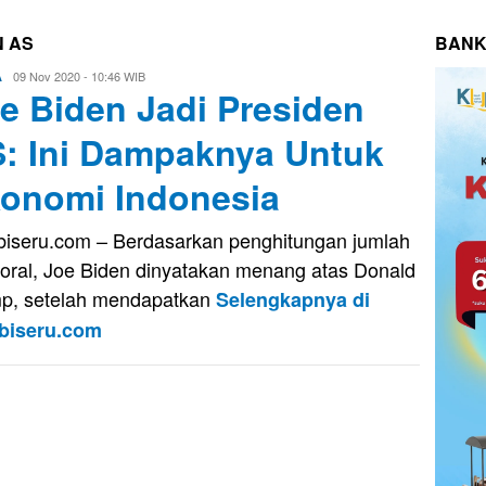
N AS
BANK
Eri
09 Nov 2020 - 10:46 WIB
A
e Biden Jadi Presiden
Saputra
: Ini Dampaknya Untuk
onomi Indonesia
iseru.com – Berdasarkan penghitungan jumlah
toral, Joe Biden dinyatakan menang atas Donald
p, setelah mendapatkan
Selengkapnya di
biseru.com