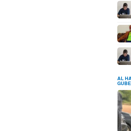
AL H
GUBE