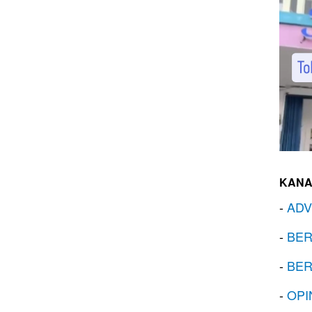
KANA
-
ADV
-
BER
-
BER
-
OPI