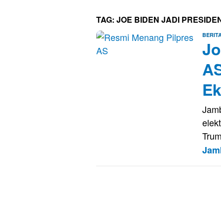
TAG:
JOE BIDEN JADI PRESIDE
BERIT
Jo
AS
Ek
Jamb
elek
Trum
Jam