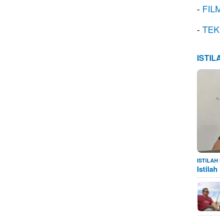
-
FIL
-
TEK
ISTI
ISTILA
Istila