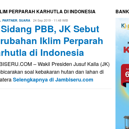
LIM PERPARAH KARHUTLA DI INDONESIA
BANK
,
,
Eri
24 Sep 2019 - 11:48 WIB
A
PARTNER
SUARA
 Sidang PBB, JK Sebut
Saputra
rubahan Iklim Perparah
rhutla di Indonesia
ISERU.COM – Wakil Presiden Jusuf Kalla (JK)
icarakan soal kebakaran hutan dan lahan di
atera
Selengkapnya di Jambiseru.com