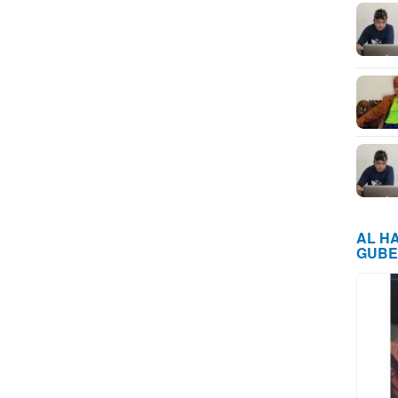
AL H
GUBE