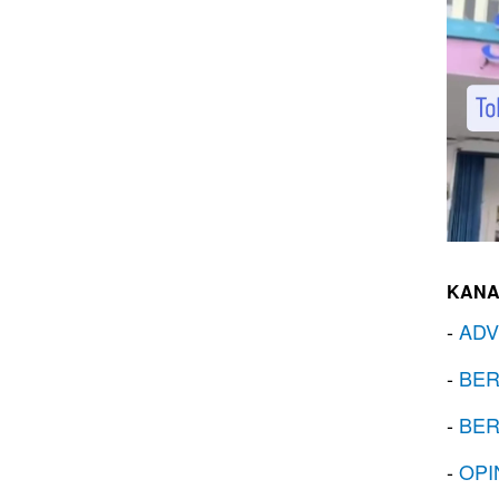
KANA
-
ADV
-
BER
-
BER
-
OPI