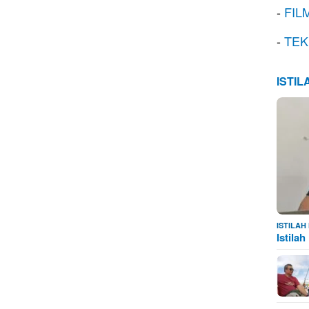
-
FIL
-
TEK
ISTI
ISTILA
Istila