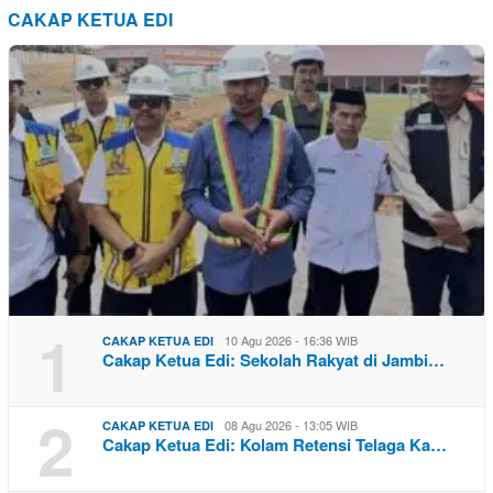
CAKAP KETUA EDI
1
10 Agu 2026 - 16:36 WIB
CAKAP KETUA EDI
Cakap Ketua Edi: Sekolah Rakyat di Jambi…
2
08 Agu 2026 - 13:05 WIB
CAKAP KETUA EDI
Cakap Ketua Edi: Kolam Retensi Telaga Ka…