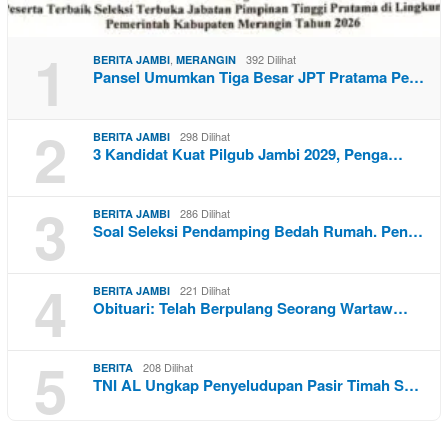
1
,
392 Dilihat
BERITA JAMBI
MERANGIN
Pansel Umumkan Tiga Besar JPT Pratama Pe…
2
298 Dilihat
BERITA JAMBI
3 Kandidat Kuat Pilgub Jambi 2029, Penga…
3
286 Dilihat
BERITA JAMBI
Soal Seleksi Pendamping Bedah Rumah. Pen…
4
221 Dilihat
BERITA JAMBI
Obituari: Telah Berpulang Seorang Wartaw…
5
208 Dilihat
BERITA
TNI AL Ungkap Penyeludupan Pasir Timah S…