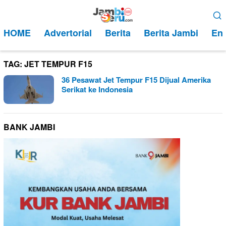
Loncat
Menu
ke
Mobile
HOME
Advertorial
Berita
Berita Jambi
Ent
konten
TAG:
JET TEMPUR F15
36 Pesawat Jet Tempur F15 Dijual Amerika
Serikat ke Indonesia
BANK JAMBI