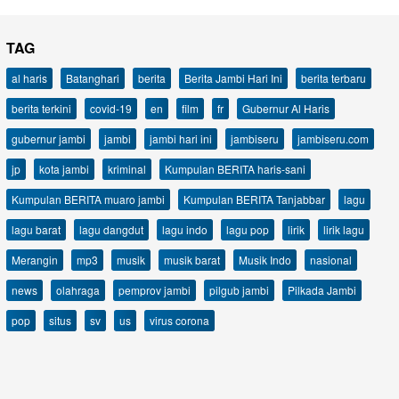
TAG
al haris
Batanghari
berita
Berita Jambi Hari Ini
berita terbaru
berita terkini
covid-19
en
film
fr
Gubernur Al Haris
gubernur jambi
jambi
jambi hari ini
jambiseru
jambiseru.com
jp
kota jambi
kriminal
Kumpulan BERITA haris-sani
Kumpulan BERITA muaro jambi
Kumpulan BERITA Tanjabbar
lagu
lagu barat
lagu dangdut
lagu indo
lagu pop
lirik
lirik lagu
Merangin
mp3
musik
musik barat
Musik Indo
nasional
news
olahraga
pemprov jambi
pilgub jambi
Pilkada Jambi
pop
situs
sv
us
virus corona