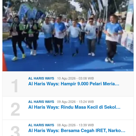
1
10 Agu 2026 - 03:08 WIB
AL HARIS WAYS
Al Haris Ways: Hampir 9.000 Pelari Meria…
2
09 Agu 2026 - 15:24 WIB
AL HARIS WAYS
Al Haris Ways: Rindu Masa Kecil di Sekol…
3
08 Agu 2026 - 13:39 WIB
AL HARIS WAYS
Al Haris Ways: Bersama Cegah IRET, Narko…