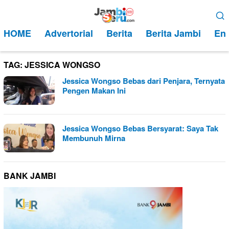
Loncat
Menu
ke
Mobile
HOME
Advertorial
Berita
Berita Jambi
Ent
konten
TAG:
JESSICA WONGSO
Jessica Wongso Bebas dari Penjara, Ternyata
Pengen Makan Ini
Jessica Wongso Bebas Bersyarat: Saya Tak
Membunuh Mirna
BANK JAMBI