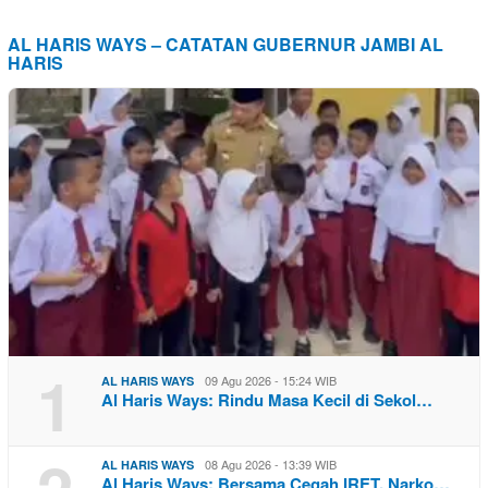
AL HARIS WAYS – CATATAN GUBERNUR JAMBI AL
HARIS
1
09 Agu 2026 - 15:24 WIB
AL HARIS WAYS
Al Haris Ways: Rindu Masa Kecil di Sekol…
08 Agu 2026 - 13:39 WIB
AL HARIS WAYS
Al Haris Ways: Bersama Cegah IRET, Narko…