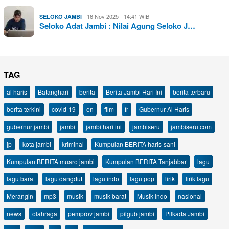
16 Nov 2025 - 14:41 WIB
SELOKO JAMBI
Seloko Adat Jambi : Nilai Agung Seloko J…
TAG
al haris
Batanghari
berita
Berita Jambi Hari Ini
berita terbaru
berita terkini
covid-19
en
film
fr
Gubernur Al Haris
gubernur jambi
jambi
jambi hari ini
jambiseru
jambiseru.com
jp
kota jambi
kriminal
Kumpulan BERITA haris-sani
Kumpulan BERITA muaro jambi
Kumpulan BERITA Tanjabbar
lagu
lagu barat
lagu dangdut
lagu indo
lagu pop
lirik
lirik lagu
Merangin
mp3
musik
musik barat
Musik Indo
nasional
news
olahraga
pemprov jambi
pilgub jambi
Pilkada Jambi