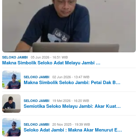
05 Jun 2026 - 16:51 WIB
SELOKO JAMBI
Makna Simbolik Seloko Adat Melayu Jambi …
02 Jun 2026 - 13:47 WIB
SELOKO JAMBI
Makna Simbolik Seloko Jambi: Petai Dak B…
19 Mei 2026 - 16:20 WIB
SELOKO JAMBI
Semiotika Seloko Melayu Jambi: Akar Kuat…
20 Nov 2025 - 19:39 WIB
SELOKO JAMBI
Seloko Adat Jambi : Makna Akar Menurut E…