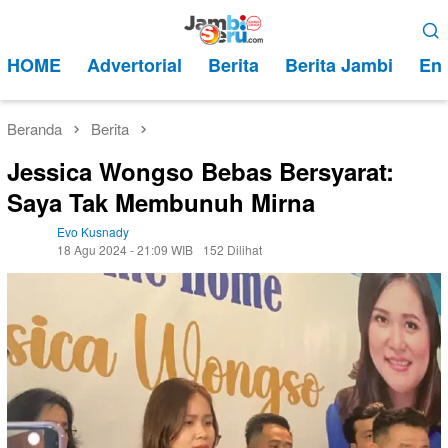
Loncat
Menu
ke
Mobile
HOME
Advertorial
Berita
Berita Jambi
Ent
konten
Beranda
Berita
Jessica Wongso Bebas Bersyarat:
Saya Tak Membunuh Mirna
Evo Kusnady
18 Agu 2024 - 21:09 WIB
152 Dilihat