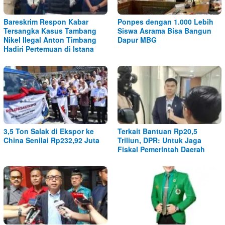
Bareskrim Respon Kabar
Ponpes dengan 1.000 Lebih
Tersangka Kasus Tambang
Siswa Asrama Bisa Bangun
Nikel Ilegal Anton Timbang
Dapur MBG
Hadiri Pertemuan di Istana
3,5 Ton Salak di Ekspor ke
Terkait Bantuan Rp20,5
China Senilai Rp232,92 Juta
Triliun, DPR: Untuk Jaga
Fiskal Pemerintah Daerah