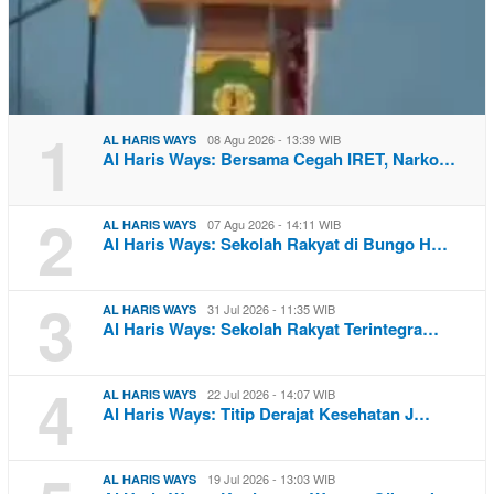
1
08 Agu 2026 - 13:39 WIB
AL HARIS WAYS
Al Haris Ways: Bersama Cegah IRET, Narko…
2
07 Agu 2026 - 14:11 WIB
AL HARIS WAYS
Al Haris Ways: Sekolah Rakyat di Bungo H…
3
31 Jul 2026 - 11:35 WIB
AL HARIS WAYS
Al Haris Ways: Sekolah Rakyat Terintegra…
4
22 Jul 2026 - 14:07 WIB
AL HARIS WAYS
Al Haris Ways: Titip Derajat Kesehatan J…
19 Jul 2026 - 13:03 WIB
AL HARIS WAYS