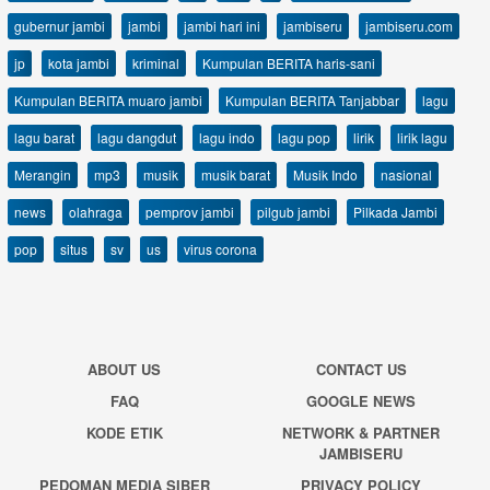
gubernur jambi
jambi
jambi hari ini
jambiseru
jambiseru.com
jp
kota jambi
kriminal
Kumpulan BERITA haris-sani
Kumpulan BERITA muaro jambi
Kumpulan BERITA Tanjabbar
lagu
lagu barat
lagu dangdut
lagu indo
lagu pop
lirik
lirik lagu
Merangin
mp3
musik
musik barat
Musik Indo
nasional
news
olahraga
pemprov jambi
pilgub jambi
Pilkada Jambi
pop
situs
sv
us
virus corona
ABOUT US
CONTACT US
FAQ
GOOGLE NEWS
KODE ETIK
NETWORK & PARTNER
JAMBISERU
PEDOMAN MEDIA SIBER
PRIVACY POLICY