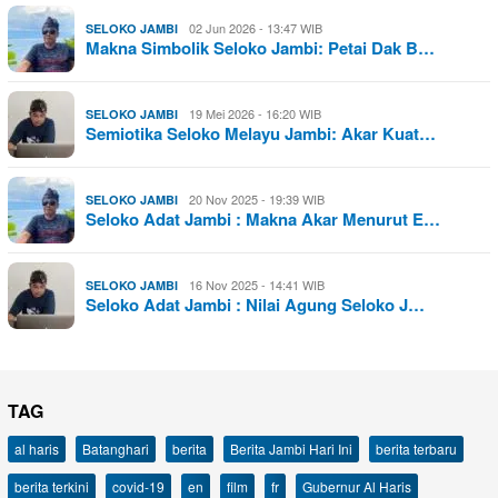
02 Jun 2026 - 13:47 WIB
SELOKO JAMBI
Makna Simbolik Seloko Jambi: Petai Dak B…
19 Mei 2026 - 16:20 WIB
SELOKO JAMBI
Semiotika Seloko Melayu Jambi: Akar Kuat…
20 Nov 2025 - 19:39 WIB
SELOKO JAMBI
Seloko Adat Jambi : Makna Akar Menurut E…
16 Nov 2025 - 14:41 WIB
SELOKO JAMBI
Seloko Adat Jambi : Nilai Agung Seloko J…
TAG
al haris
Batanghari
berita
Berita Jambi Hari Ini
berita terbaru
berita terkini
covid-19
en
film
fr
Gubernur Al Haris