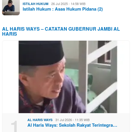
26 Jul 2025 - 14:58 WIB
ISTILAH HUKUM
Istilah Hukum : Asas Hukum Pidana (2)
AL HARIS WAYS – CATATAN GUBERNUR JAMBI AL
HARIS
1
31 Jul 2026 - 11:35 WIB
AL HARIS WAYS
Al Haris Ways: Sekolah Rakyat Terintegra…