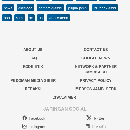
news
olahraga
pemprov jambi
pilgub jambi
Pilkada Jambi
pop
situs
sv
us
virus corona
ABOUT US
CONTACT US
FAQ
GOOGLE NEWS
KODE ETIK
NETWORK & PARTNER
JAMBISERU
PEDOMAN MEDIA SIBER
PRIVACY POLICY
REDAKSI
MEDSOS JAMBI SERU
DISCLAIMER
JARINGAN SOCIAL
Facebook
Twitter
Instagram
Linkedin