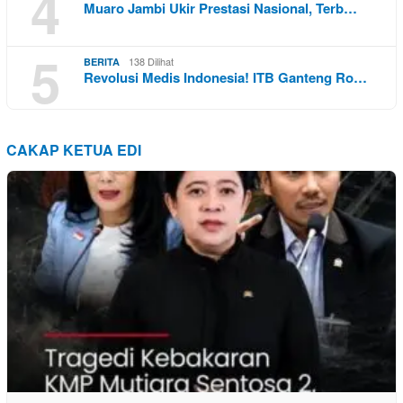
4
Muaro Jambi Ukir Prestasi Nasional, Terb…
5
138 Dilihat
BERITA
Revolusi Medis Indonesia! ITB Ganteng Ro…
CAKAP KETUA EDI