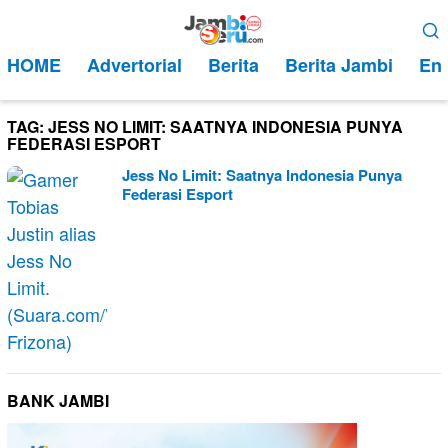
Loncat
Menu
ke
Mobile
HOME
Advertorial
Berita
Berita Jambi
Ent
konten
TAG:
JESS NO LIMIT: SAATNYA INDONESIA PUNYA
FEDERASI ESPORT
Jess No Limit: Saatnya Indonesia Punya
Federasi Esport
BANK JAMBI