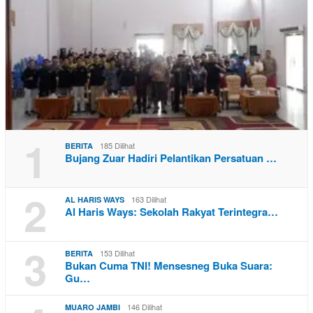
1
185 Dilihat
BERITA
Bujang Zuar Hadiri Pelantikan Persatuan …
2
163 Dilihat
AL HARIS WAYS
Al Haris Ways: Sekolah Rakyat Terintegra…
3
153 Dilihat
BERITA
Bukan Cuma TNI! Mensesneg Buka Suara:
Gu…
146 Dilihat
MUARO JAMBI