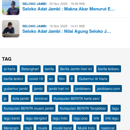
20 Nov 2025 - 19:39 WIB
SELOKO JAMBI
Seloko Adat Jambi : Makna Akar Menurut E…
16 Nov 2025 - 14:41 WIB
SELOKO JAMBI
Seloko Adat Jambi : Nilai Agung Seloko J…
TAG
al haris
Batanghari
berita
Berita Jambi Hari Ini
berita terbaru
berita terkini
covid-19
en
film
fr
Gubernur Al Haris
gubernur jambi
jambi
jambi hari ini
jambiseru
jambiseru.com
jp
kota jambi
kriminal
Kumpulan BERITA haris-sani
Kumpulan BERITA muaro jambi
Kumpulan BERITA Tanjabbar
lagu
lagu barat
lagu dangdut
lagu indo
lagu pop
lirik
lirik lagu
Merangin
mp3
musik
musik barat
Musik Indo
nasional