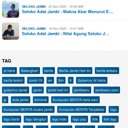
20 Nov 2025 - 19:39 WIB
SELOKO JAMBI
Seloko Adat Jambi : Makna Akar Menurut E…
16 Nov 2025 - 14:41 WIB
SELOKO JAMBI
Seloko Adat Jambi : Nilai Agung Seloko J…
TAG
al haris
Batanghari
berita
Berita Jambi Hari Ini
berita terbaru
berita terkini
covid-19
en
film
fr
Gubernur Al Haris
gubernur jambi
jambi
jambi hari ini
jambiseru
jambiseru.com
jp
kota jambi
kriminal
Kumpulan BERITA haris-sani
Kumpulan BERITA muaro jambi
Kumpulan BERITA Tanjabbar
lagu
lagu barat
lagu dangdut
lagu indo
lagu pop
lirik
lirik lagu