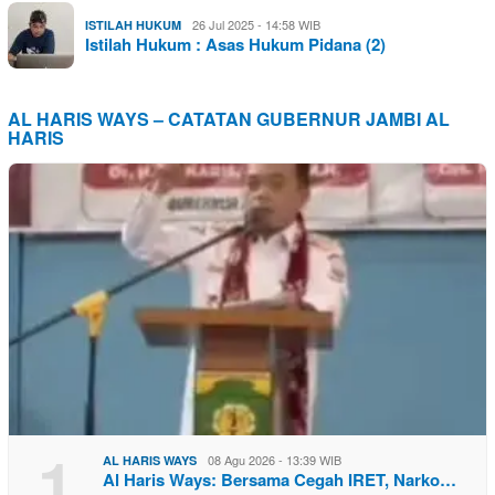
26 Jul 2025 - 14:58 WIB
ISTILAH HUKUM
Istilah Hukum : Asas Hukum Pidana (2)
AL HARIS WAYS – CATATAN GUBERNUR JAMBI AL
HARIS
1
08 Agu 2026 - 13:39 WIB
AL HARIS WAYS
Al Haris Ways: Bersama Cegah IRET, Narko…