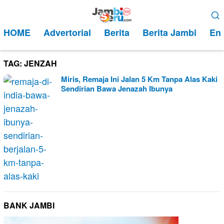
Loncat
Menu
ke
Mobile
HOME
Advertorial
Berita
Berita Jambi
Ent
konten
TAG:
JENZAH
Miris, Remaja Ini Jalan 5 Km Tanpa Alas Kaki
Sendirian Bawa Jenazah Ibunya
BANK JAMBI