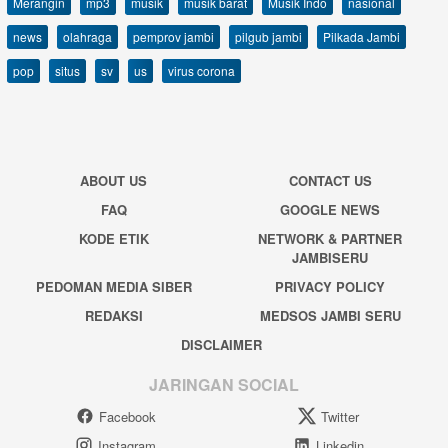
Merangin
mp3
musik
musik barat
Musik Indo
nasional
news
olahraga
pemprov jambi
pilgub jambi
Pilkada Jambi
pop
situs
sv
us
virus corona
ABOUT US
CONTACT US
FAQ
GOOGLE NEWS
KODE ETIK
NETWORK & PARTNER
JAMBISERU
PEDOMAN MEDIA SIBER
PRIVACY POLICY
REDAKSI
MEDSOS JAMBI SERU
DISCLAIMER
JARINGAN SOCIAL
Facebook
Twitter
Instagram
Linkedin