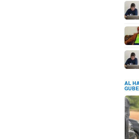
AL H
GUBE