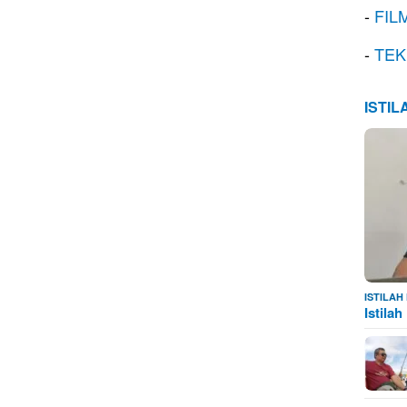
-
FIL
-
TEK
ISTI
ISTILA
Istila