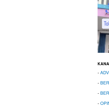
KANA
-
ADV
-
BER
-
BER
-
OPI