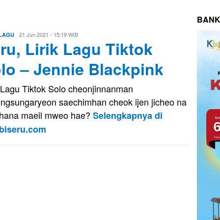
BANK
Eri
21 Jun 2021 - 15:19 WIB
 LAGU
ru, Lirik Lagu Tiktok
Saputra
lo – Jennie Blackpink
k Lagu Tiktok Solo cheonjinnanman
ngsungaryeon saechimhan cheok ijen jicheo na
hana maeil mweo hae?
Selengkapnya di
biseru.com