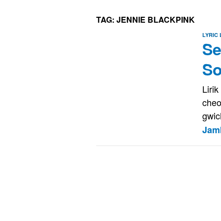
TAG:
JENNIE BLACKPINK
LYRIC
Se
So
Liri
cheo
gwic
Jam