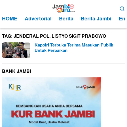
Loncat
Menu
ke
Mobile
HOME
Advertorial
Berita
Berita Jambi
Ent
konten
TAG:
JENDERAL POL. LISTYO SIGIT PRABOWO
Kapolri Terbuka Terima Masukan Publik
Untuk Perbaikan
BANK JAMBI