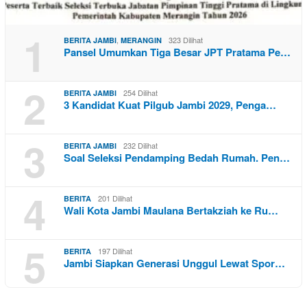
1
,
323 Dilihat
BERITA JAMBI
MERANGIN
Pansel Umumkan Tiga Besar JPT Pratama Pe…
2
254 Dilihat
BERITA JAMBI
3 Kandidat Kuat Pilgub Jambi 2029, Penga…
3
232 Dilihat
BERITA JAMBI
Soal Seleksi Pendamping Bedah Rumah. Pen…
4
201 Dilihat
BERITA
Wali Kota Jambi Maulana Bertakziah ke Ru…
5
197 Dilihat
BERITA
Jambi Siapkan Generasi Unggul Lewat Spor…