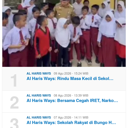
1
09 Agu 2026 - 15:24 WIB
AL HARIS WAYS
Al Haris Ways: Rindu Masa Kecil di Sekol…
2
08 Agu 2026 - 13:39 WIB
AL HARIS WAYS
Al Haris Ways: Bersama Cegah IRET, Narko…
3
07 Agu 2026 - 14:11 WIB
AL HARIS WAYS
Al Haris Ways: Sekolah Rakyat di Bungo H…