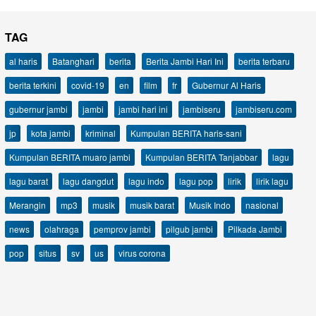
TAG
al haris
Batanghari
berita
Berita Jambi Hari Ini
berita terbaru
berita terkini
covid-19
en
film
fr
Gubernur Al Haris
gubernur jambi
jambi
jambi hari ini
jambiseru
jambiseru.com
jp
kota jambi
kriminal
Kumpulan BERITA haris-sani
Kumpulan BERITA muaro jambi
Kumpulan BERITA Tanjabbar
lagu
lagu barat
lagu dangdut
lagu indo
lagu pop
lirik
lirik lagu
Merangin
mp3
musik
musik barat
Musik Indo
nasional
news
olahraga
pemprov jambi
pilgub jambi
Pilkada Jambi
pop
situs
sv
us
virus corona