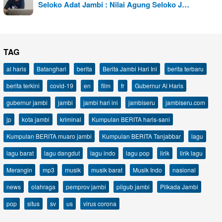
Seloko Adat Jambi : Nilai Agung Seloko J…
TAG
al haris
Batanghari
berita
Berita Jambi Hari Ini
berita terbaru
berita terkini
covid-19
en
film
fr
Gubernur Al Haris
gubernur jambi
jambi
jambi hari ini
jambiseru
jambiseru.com
jp
kota jambi
kriminal
Kumpulan BERITA haris-sani
Kumpulan BERITA muaro jambi
Kumpulan BERITA Tanjabbar
lagu
lagu barat
lagu dangdut
lagu indo
lagu pop
lirik
lirik lagu
Merangin
mp3
musik
musik barat
Musik Indo
nasional
news
olahraga
pemprov jambi
pilgub jambi
Pilkada Jambi
pop
situs
sv
us
virus corona