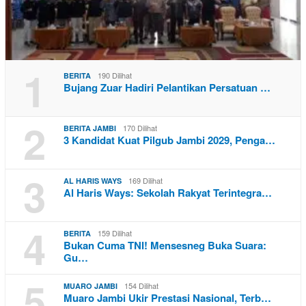
1
190 Dilihat
BERITA
Bujang Zuar Hadiri Pelantikan Persatuan …
2
170 Dilihat
BERITA JAMBI
3 Kandidat Kuat Pilgub Jambi 2029, Penga…
3
169 Dilihat
AL HARIS WAYS
Al Haris Ways: Sekolah Rakyat Terintegra…
4
159 Dilihat
BERITA
Bukan Cuma TNI! Mensesneg Buka Suara:
Gu…
5
154 Dilihat
MUARO JAMBI
Muaro Jambi Ukir Prestasi Nasional, Terb…