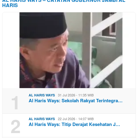
HARIS
1
31 Jul 2026 - 11:35 WIB
AL HARIS WAYS
Al Haris Ways: Sekolah Rakyat Terintegra…
2
22 Jul 2026 - 14:07 WIB
AL HARIS WAYS
Al Haris Ways: Titip Derajat Kesehatan J…