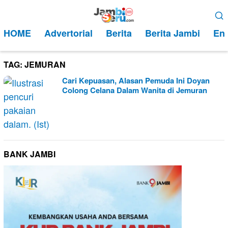
Loncat
Menu
ke
Mobile
HOME
Advertorial
Berita
Berita Jambi
Ent
konten
TAG:
JEMURAN
Cari Kepuasan, Alasan Pemuda Ini Doyan
Colong Celana Dalam Wanita di Jemuran
BANK JAMBI