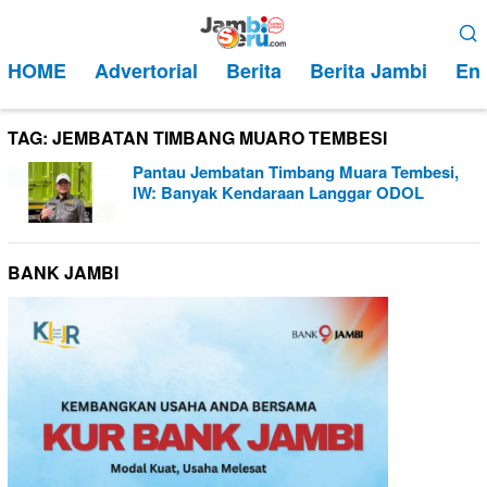
Loncat
Menu
ke
Mobile
HOME
Advertorial
Berita
Berita Jambi
Ent
konten
TAG:
JEMBATAN TIMBANG MUARO TEMBESI
Pantau Jembatan Timbang Muara Tembesi,
IW: Banyak Kendaraan Langgar ODOL
BANK JAMBI