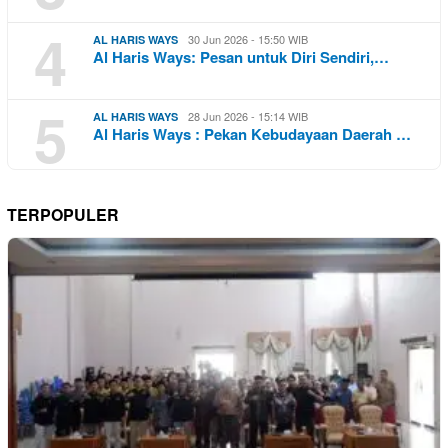
4
30 Jun 2026 - 15:50 WIB
AL HARIS WAYS
Al Haris Ways: Pesan untuk Diri Sendiri,…
5
28 Jun 2026 - 15:14 WIB
AL HARIS WAYS
Al Haris Ways : Pekan Kebudayaan Daerah …
TERPOPULER