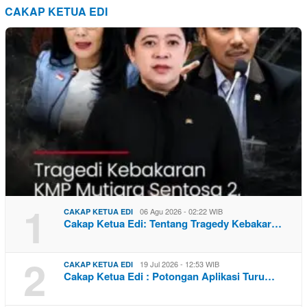
CAKAP KETUA EDI
1
06 Agu 2026 - 02:22 WIB
CAKAP KETUA EDI
Cakap Ketua Edi: Tentang Tragedy Kebakar…
2
19 Jul 2026 - 12:53 WIB
CAKAP KETUA EDI
Cakap Ketua Edi : Potongan Aplikasi Turu…