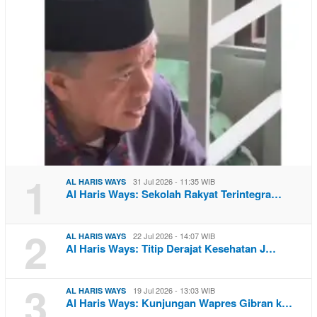
1
31 Jul 2026 - 11:35 WIB
AL HARIS WAYS
Al Haris Ways: Sekolah Rakyat Terintegra…
2
22 Jul 2026 - 14:07 WIB
AL HARIS WAYS
Al Haris Ways: Titip Derajat Kesehatan J…
3
19 Jul 2026 - 13:03 WIB
AL HARIS WAYS
Al Haris Ways: Kunjungan Wapres Gibran k…