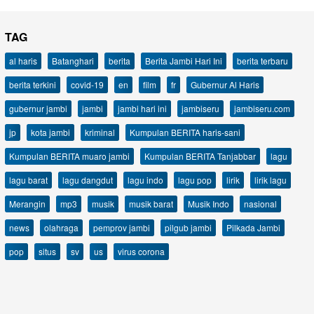
TAG
al haris
Batanghari
berita
Berita Jambi Hari Ini
berita terbaru
berita terkini
covid-19
en
film
fr
Gubernur Al Haris
gubernur jambi
jambi
jambi hari ini
jambiseru
jambiseru.com
jp
kota jambi
kriminal
Kumpulan BERITA haris-sani
Kumpulan BERITA muaro jambi
Kumpulan BERITA Tanjabbar
lagu
lagu barat
lagu dangdut
lagu indo
lagu pop
lirik
lirik lagu
Merangin
mp3
musik
musik barat
Musik Indo
nasional
news
olahraga
pemprov jambi
pilgub jambi
Pilkada Jambi
pop
situs
sv
us
virus corona