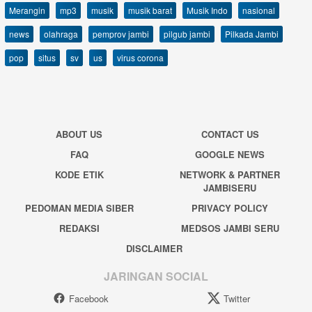
Merangin
mp3
musik
musik barat
Musik Indo
nasional
news
olahraga
pemprov jambi
pilgub jambi
Pilkada Jambi
pop
situs
sv
us
virus corona
ABOUT US
CONTACT US
FAQ
GOOGLE NEWS
KODE ETIK
NETWORK & PARTNER
JAMBISERU
PEDOMAN MEDIA SIBER
PRIVACY POLICY
REDAKSI
MEDSOS JAMBI SERU
DISCLAIMER
JARINGAN SOCIAL
Facebook
Twitter