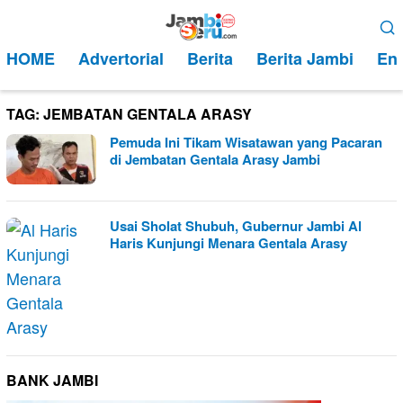
Loncat
Menu
ke
Mobile
HOME
Advertorial
Berita
Berita Jambi
Ent
konten
TAG:
JEMBATAN GENTALA ARASY
Pemuda Ini Tikam Wisatawan yang Pacaran
di Jembatan Gentala Arasy Jambi
Usai Sholat Shubuh, Gubernur Jambi Al
Haris Kunjungi Menara Gentala Arasy
BANK JAMBI