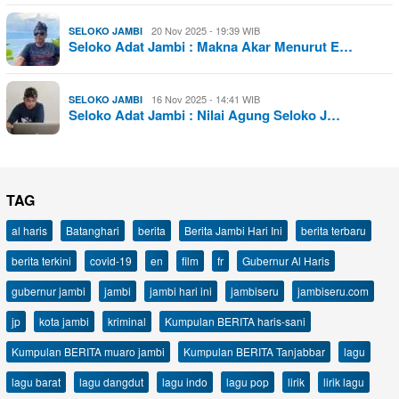
20 Nov 2025 - 19:39 WIB
SELOKO JAMBI
Seloko Adat Jambi : Makna Akar Menurut E…
16 Nov 2025 - 14:41 WIB
SELOKO JAMBI
Seloko Adat Jambi : Nilai Agung Seloko J…
TAG
al haris
Batanghari
berita
Berita Jambi Hari Ini
berita terbaru
berita terkini
covid-19
en
film
fr
Gubernur Al Haris
gubernur jambi
jambi
jambi hari ini
jambiseru
jambiseru.com
jp
kota jambi
kriminal
Kumpulan BERITA haris-sani
Kumpulan BERITA muaro jambi
Kumpulan BERITA Tanjabbar
lagu
lagu barat
lagu dangdut
lagu indo
lagu pop
lirik
lirik lagu