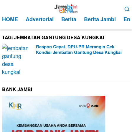
Loncat
Menu
ke
Mobile
HOME
Advertorial
Berita
Berita Jambi
Ent
konten
TAG:
JEMBATAN GANTUNG DESA KUNGKAI
Respon Cepat, DPU-PR Merangin Cek
Kondisi Jembatan Gantung Desa Kungkai
BANK JAMBI