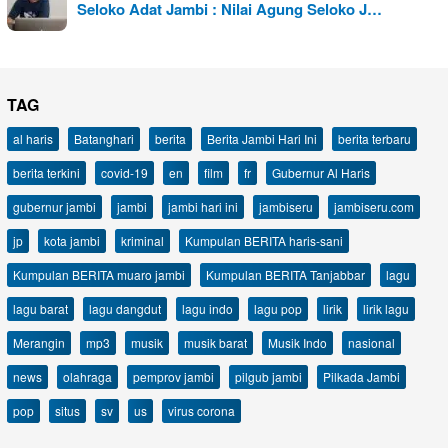
Seloko Adat Jambi : Nilai Agung Seloko J…
TAG
al haris
Batanghari
berita
Berita Jambi Hari Ini
berita terbaru
berita terkini
covid-19
en
film
fr
Gubernur Al Haris
gubernur jambi
jambi
jambi hari ini
jambiseru
jambiseru.com
jp
kota jambi
kriminal
Kumpulan BERITA haris-sani
Kumpulan BERITA muaro jambi
Kumpulan BERITA Tanjabbar
lagu
lagu barat
lagu dangdut
lagu indo
lagu pop
lirik
lirik lagu
Merangin
mp3
musik
musik barat
Musik Indo
nasional
news
olahraga
pemprov jambi
pilgub jambi
Pilkada Jambi
pop
situs
sv
us
virus corona