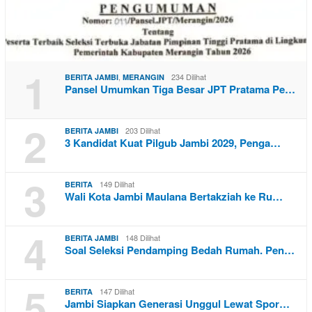
1
,
234 Dilihat
BERITA JAMBI
MERANGIN
Pansel Umumkan Tiga Besar JPT Pratama Pe…
2
203 Dilihat
BERITA JAMBI
3 Kandidat Kuat Pilgub Jambi 2029, Penga…
3
149 Dilihat
BERITA
Wali Kota Jambi Maulana Bertakziah ke Ru…
4
148 Dilihat
BERITA JAMBI
Soal Seleksi Pendamping Bedah Rumah. Pen…
5
147 Dilihat
BERITA
Jambi Siapkan Generasi Unggul Lewat Spor…