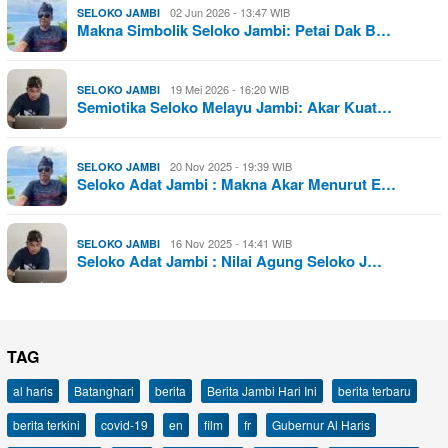
02 Jun 2026 - 13:47 WIB
SELOKO JAMBI
Makna Simbolik Seloko Jambi: Petai Dak B…
19 Mei 2026 - 16:20 WIB
SELOKO JAMBI
Semiotika Seloko Melayu Jambi: Akar Kuat…
20 Nov 2025 - 19:39 WIB
SELOKO JAMBI
Seloko Adat Jambi : Makna Akar Menurut E…
16 Nov 2025 - 14:41 WIB
SELOKO JAMBI
Seloko Adat Jambi : Nilai Agung Seloko J…
TAG
al haris
Batanghari
berita
Berita Jambi Hari Ini
berita terbaru
berita terkini
covid-19
en
film
fr
Gubernur Al Haris