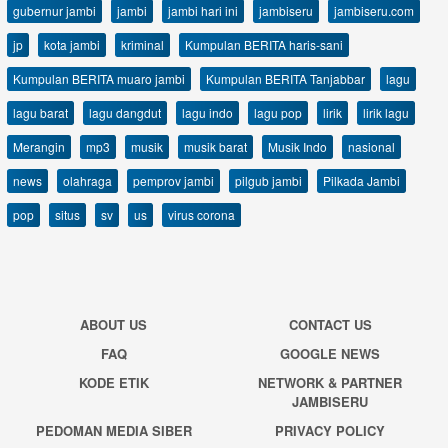
gubernur jambi
jambi
jambi hari ini
jambiseru
jambiseru.com
jp
kota jambi
kriminal
Kumpulan BERITA haris-sani
Kumpulan BERITA muaro jambi
Kumpulan BERITA Tanjabbar
lagu
lagu barat
lagu dangdut
lagu indo
lagu pop
lirik
lirik lagu
Merangin
mp3
musik
musik barat
Musik Indo
nasional
news
olahraga
pemprov jambi
pilgub jambi
Pilkada Jambi
pop
situs
sv
us
virus corona
ABOUT US
CONTACT US
FAQ
GOOGLE NEWS
KODE ETIK
NETWORK & PARTNER
JAMBISERU
PEDOMAN MEDIA SIBER
PRIVACY POLICY