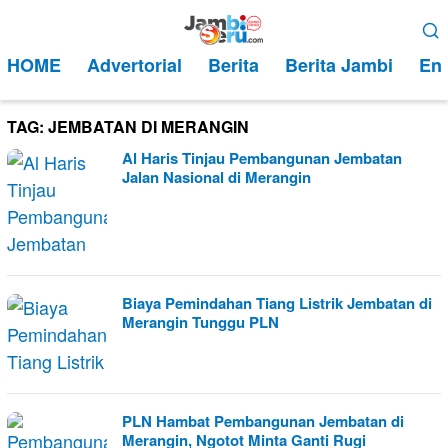
Loncat
Menu
ke
Mobile
HOME
Advertorial
Berita
Berita Jambi
Ent
konten
TAG:
JEMBATAN DI MERANGIN
Al Haris Tinjau Pembangunan Jembatan
Jalan Nasional di Merangin
Biaya Pemindahan Tiang Listrik Jembatan di
Merangin Tunggu PLN
PLN Hambat Pembangunan Jembatan di
Merangin, Ngotot Minta Ganti Rugi