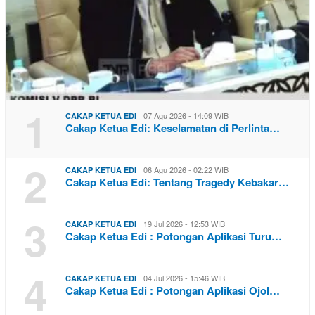
1
07 Agu 2026 - 14:09 WIB
CAKAP KETUA EDI
Cakap Ketua Edi: Keselamatan di Perlinta…
2
06 Agu 2026 - 02:22 WIB
CAKAP KETUA EDI
Cakap Ketua Edi: Tentang Tragedy Kebakar…
3
19 Jul 2026 - 12:53 WIB
CAKAP KETUA EDI
Cakap Ketua Edi : Potongan Aplikasi Turu…
4
04 Jul 2026 - 15:46 WIB
CAKAP KETUA EDI
Cakap Ketua Edi : Potongan Aplikasi Ojol…