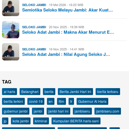
19 Mei 2026 - 16:20 WIB
SELOKO JAMBI
Semiotika Seloko Melayu Jambi: Akar Kuat…
20 Nov 2025 - 19:39 WIB
SELOKO JAMBI
Seloko Adat Jambi : Makna Akar Menurut E…
16 Nov 2025 - 14:41 WIB
SELOKO JAMBI
Seloko Adat Jambi : Nilai Agung Seloko J…
TAG
al haris
Batanghari
berita
Berita Jambi Hari Ini
berita terbaru
berita terkini
covid-19
en
film
fr
Gubernur Al Haris
gubernur jambi
jambi
jambi hari ini
jambiseru
jambiseru.com
jp
kota jambi
kriminal
Kumpulan BERITA haris-sani