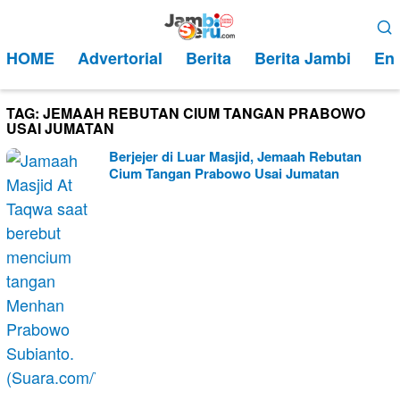
Loncat
Menu
ke
Mobile
HOME
Advertorial
Berita
Berita Jambi
Ent
konten
TAG:
JEMAAH REBUTAN CIUM TANGAN PRABOWO
USAI JUMATAN
Berjejer di Luar Masjid, Jemaah Rebutan
Cium Tangan Prabowo Usai Jumatan