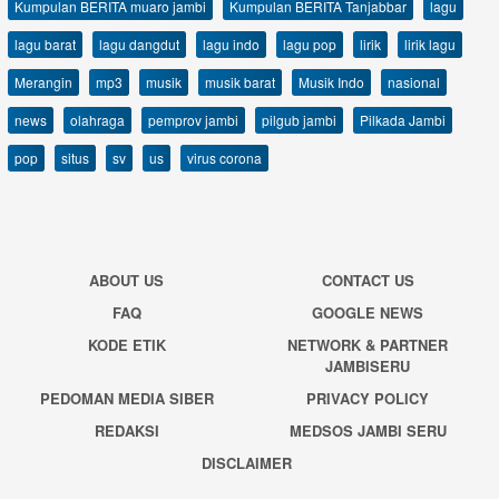
Kumpulan BERITA muaro jambi
Kumpulan BERITA Tanjabbar
lagu
lagu barat
lagu dangdut
lagu indo
lagu pop
lirik
lirik lagu
Merangin
mp3
musik
musik barat
Musik Indo
nasional
news
olahraga
pemprov jambi
pilgub jambi
Pilkada Jambi
pop
situs
sv
us
virus corona
ABOUT US
CONTACT US
FAQ
GOOGLE NEWS
KODE ETIK
NETWORK & PARTNER
JAMBISERU
PEDOMAN MEDIA SIBER
PRIVACY POLICY
REDAKSI
MEDSOS JAMBI SERU
DISCLAIMER