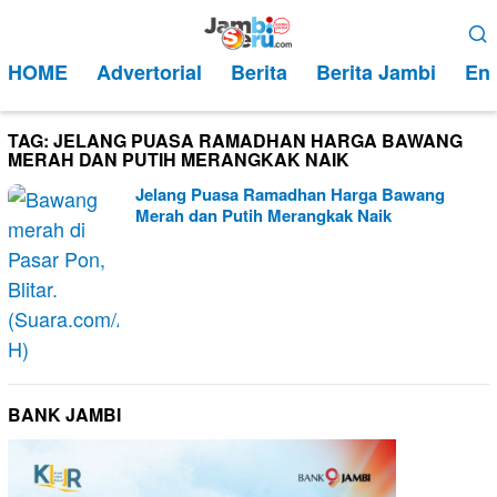
Loncat
Menu
ke
Mobile
HOME
Advertorial
Berita
Berita Jambi
Ent
konten
TAG:
JELANG PUASA RAMADHAN HARGA BAWANG
MERAH DAN PUTIH MERANGKAK NAIK
Jelang Puasa Ramadhan Harga Bawang
Merah dan Putih Merangkak Naik
BANK JAMBI