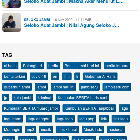
Seloko Adat Jambi : Makna Akar Menurut E…
16 Nov 2025 - 14:41 WIB
SELOKO JAMBI
Seloko Adat Jambi : Nilai Agung Seloko J…
TAG
al haris
Batanghari
berita
Berita Jambi Hari Ini
berita terbaru
berita terkini
covid-19
en
film
fr
Gubernur Al Haris
gubernur jambi
jambi
jambi hari ini
jambiseru
jambiseru.com
jp
kota jambi
kriminal
Kumpulan BERITA haris-sani
Kumpulan BERITA muaro jambi
Kumpulan BERITA Tanjabbar
lagu
lagu barat
lagu dangdut
lagu indo
lagu pop
lirik
lirik lagu
Merangin
mp3
musik
musik barat
Musik Indo
nasional
news
olahraga
pemprov jambi
pilgub jambi
Pilkada Jambi