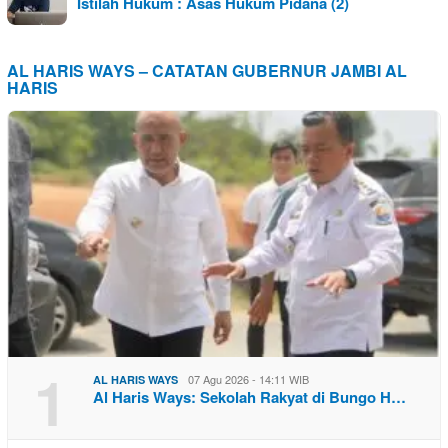
Istilah Hukum : Asas Hukum Pidana (2)
AL HARIS WAYS – CATATAN GUBERNUR JAMBI AL
HARIS
1
07 Agu 2026 - 14:11 WIB
AL HARIS WAYS
Al Haris Ways: Sekolah Rakyat di Bungo H…