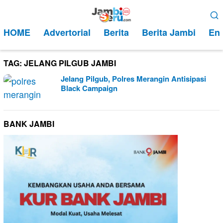
Loncat
Menu
ke
Mobile
HOME
Advertorial
Berita
Berita Jambi
Ent
konten
TAG:
JELANG PILGUB JAMBI
Jelang Pilgub, Polres Merangin Antisipasi
Black Campaign
BANK JAMBI