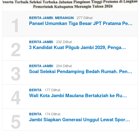
1
,
277 Dilihat
BERITA JAMBI
MERANGIN
Pansel Umumkan Tiga Besar JPT Pratama Pe…
2
232 Dilihat
BERITA JAMBI
3 Kandidat Kuat Pilgub Jambi 2029, Penga…
3
204 Dilihat
BERITA JAMBI
Soal Seleksi Pendamping Bedah Rumah. Pen…
4
177 Dilihat
BERITA
Wali Kota Jambi Maulana Bertakziah ke Ru…
5
174 Dilihat
BERITA
Jambi Siapkan Generasi Unggul Lewat Spor…