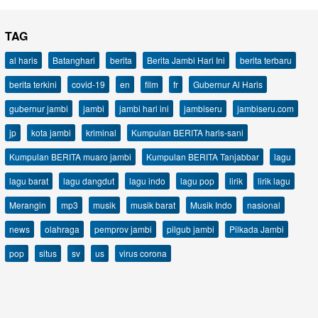
TAG
al haris
Batanghari
berita
Berita Jambi Hari Ini
berita terbaru
berita terkini
covid-19
en
film
fr
Gubernur Al Haris
gubernur jambi
jambi
jambi hari ini
jambiseru
jambiseru.com
jp
kota jambi
kriminal
Kumpulan BERITA haris-sani
Kumpulan BERITA muaro jambi
Kumpulan BERITA Tanjabbar
lagu
lagu barat
lagu dangdut
lagu indo
lagu pop
lirik
lirik lagu
Merangin
mp3
musik
musik barat
Musik Indo
nasional
news
olahraga
pemprov jambi
pilgub jambi
Pilkada Jambi
pop
situs
sv
us
virus corona