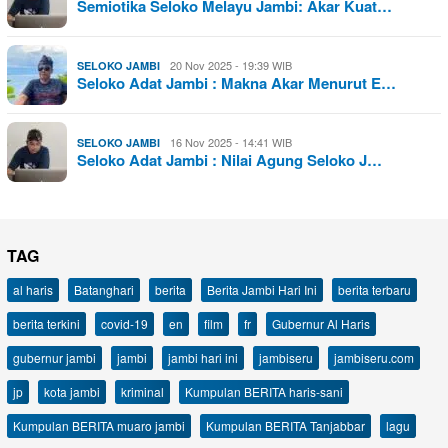
Semiotika Seloko Melayu Jambi: Akar Kuat…
20 Nov 2025 - 19:39 WIB
SELOKO JAMBI
Seloko Adat Jambi : Makna Akar Menurut E…
16 Nov 2025 - 14:41 WIB
SELOKO JAMBI
Seloko Adat Jambi : Nilai Agung Seloko J…
TAG
al haris
Batanghari
berita
Berita Jambi Hari Ini
berita terbaru
berita terkini
covid-19
en
film
fr
Gubernur Al Haris
gubernur jambi
jambi
jambi hari ini
jambiseru
jambiseru.com
jp
kota jambi
kriminal
Kumpulan BERITA haris-sani
Kumpulan BERITA muaro jambi
Kumpulan BERITA Tanjabbar
lagu