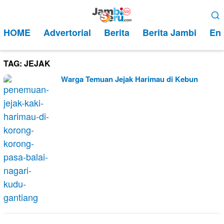
Loncat
Menu
ke
Mobile
HOME
Advertorial
Berita
Berita Jambi
Ent
konten
TAG:
JEJAK
Warga Temuan Jejak Harimau di Kebun