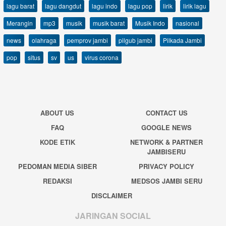
lagu barat
lagu dangdut
lagu indo
lagu pop
lirik
lirik lagu
Merangin
mp3
musik
musik barat
Musik Indo
nasional
news
olahraga
pemprov jambi
pilgub jambi
Pilkada Jambi
pop
situs
sv
us
virus corona
ABOUT US
CONTACT US
FAQ
GOOGLE NEWS
KODE ETIK
NETWORK & PARTNER
JAMBISERU
PEDOMAN MEDIA SIBER
PRIVACY POLICY
REDAKSI
MEDSOS JAMBI SERU
DISCLAIMER
JARINGAN SOCIAL