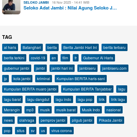
16 Nov 2025 - 14:41 WIB
SELOKO JAMBI
Seloko Adat Jambi : Nilai Agung Seloko J…
TAG
al haris
Batanghari
berita
Berita Jambi Hari Ini
berita terbaru
berita terkini
covid-19
en
film
fr
Gubernur Al Haris
gubernur jambi
jambi
jambi hari ini
jambiseru
jambiseru.com
jp
kota jambi
kriminal
Kumpulan BERITA haris-sani
Kumpulan BERITA muaro jambi
Kumpulan BERITA Tanjabbar
lagu
lagu barat
lagu dangdut
lagu indo
lagu pop
lirik
lirik lagu
Merangin
mp3
musik
musik barat
Musik Indo
nasional
news
olahraga
pemprov jambi
pilgub jambi
Pilkada Jambi
pop
situs
sv
us
virus corona