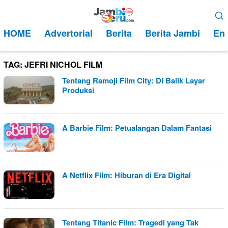
Loncat
Menu
ke
Mobile
HOME
Advertorial
Berita
Berita Jambi
Ent
konten
TAG:
JEFRI NICHOL FILM
Tentang Ramoji Film City: Di Balik Layar
Produksi
A Barbie Film: Petualangan Dalam Fantasi
A Netflix Film: Hiburan di Era Digital
Tentang Titanic Film: Tragedi yang Tak