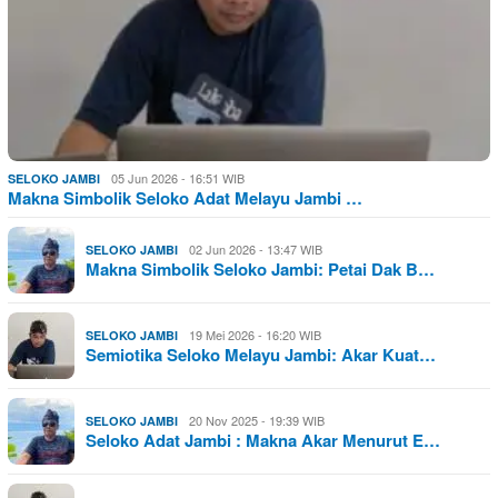
05 Jun 2026 - 16:51 WIB
SELOKO JAMBI
Makna Simbolik Seloko Adat Melayu Jambi …
02 Jun 2026 - 13:47 WIB
SELOKO JAMBI
Makna Simbolik Seloko Jambi: Petai Dak B…
19 Mei 2026 - 16:20 WIB
SELOKO JAMBI
Semiotika Seloko Melayu Jambi: Akar Kuat…
20 Nov 2025 - 19:39 WIB
SELOKO JAMBI
Seloko Adat Jambi : Makna Akar Menurut E…