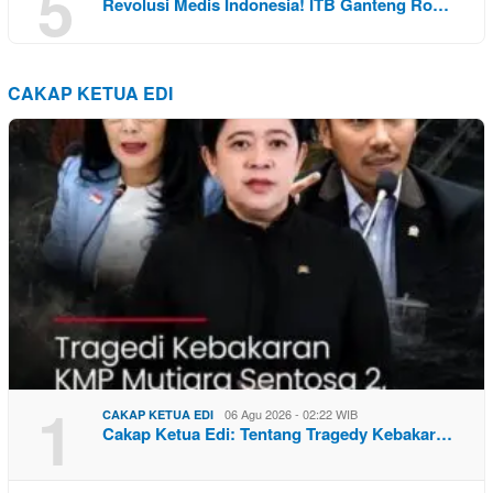
5
Revolusi Medis Indonesia! ITB Ganteng Ro…
CAKAP KETUA EDI
1
06 Agu 2026 - 02:22 WIB
CAKAP KETUA EDI
Cakap Ketua Edi: Tentang Tragedy Kebakar…