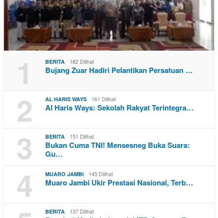
1
182 Dilihat
BERITA
Bujang Zuar Hadiri Pelantikan Persatuan …
2
161 Dilihat
AL HARIS WAYS
Al Haris Ways: Sekolah Rakyat Terintegra…
3
151 Dilihat
BERITA
Bukan Cuma TNI! Mensesneg Buka Suara:
Gu…
4
145 Dilihat
MUARO JAMBI
Muaro Jambi Ukir Prestasi Nasional, Terb…
137 Dilihat
BERITA