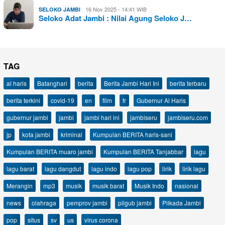
16 Nov 2025 - 14:41 WIB
SELOKO JAMBI
Seloko Adat Jambi : Nilai Agung Seloko J…
TAG
al haris
Batanghari
berita
Berita Jambi Hari Ini
berita terbaru
berita terkini
covid-19
en
film
fr
Gubernur Al Haris
gubernur jambi
jambi
jambi hari ini
jambiseru
jambiseru.com
jp
kota jambi
kriminal
Kumpulan BERITA haris-sani
Kumpulan BERITA muaro jambi
Kumpulan BERITA Tanjabbar
lagu
lagu barat
lagu dangdut
lagu indo
lagu pop
lirik
lirik lagu
Merangin
mp3
musik
musik barat
Musik Indo
nasional
news
olahraga
pemprov jambi
pilgub jambi
Pilkada Jambi
pop
situs
sv
us
virus corona