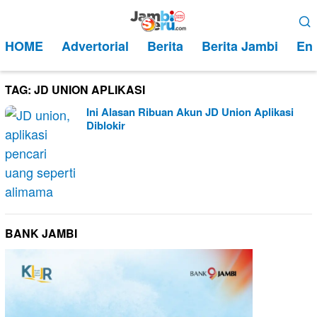
Loncat
Menu
ke
Mobile
HOME
Advertorial
Berita
Berita Jambi
Ent
konten
TAG:
JD UNION APLIKASI
Ini Alasan Ribuan Akun JD Union Aplikasi
Diblokir
BANK JAMBI