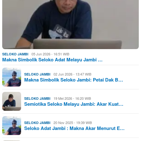
05 Jun 2026 - 16:51 WIB
SELOKO JAMBI
Makna Simbolik Seloko Adat Melayu Jambi …
02 Jun 2026 - 13:47 WIB
SELOKO JAMBI
Makna Simbolik Seloko Jambi: Petai Dak B…
19 Mei 2026 - 16:20 WIB
SELOKO JAMBI
Semiotika Seloko Melayu Jambi: Akar Kuat…
20 Nov 2025 - 19:39 WIB
SELOKO JAMBI
Seloko Adat Jambi : Makna Akar Menurut E…