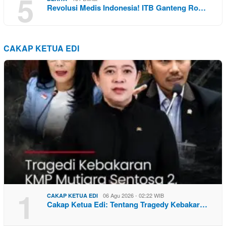
5
Revolusi Medis Indonesia! ITB Ganteng Ro…
CAKAP KETUA EDI
1
06 Agu 2026 - 02:22 WIB
CAKAP KETUA EDI
Cakap Ketua Edi: Tentang Tragedy Kebakar…