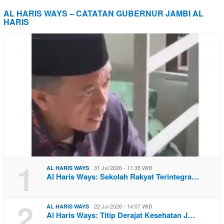
AL HARIS WAYS – CATATAN GUBERNUR JAMBI AL
HARIS
1
31 Jul 2026 - 11:35 WIB
AL HARIS WAYS
Al Haris Ways: Sekolah Rakyat Terintegra…
2
22 Jul 2026 - 14:07 WIB
AL HARIS WAYS
Al Haris Ways: Titip Derajat Kesehatan J…