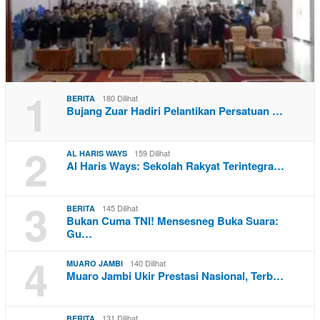
1
180 Dilihat
BERITA
Bujang Zuar Hadiri Pelantikan Persatuan …
2
159 Dilihat
AL HARIS WAYS
Al Haris Ways: Sekolah Rakyat Terintegra…
3
145 Dilihat
BERITA
Bukan Cuma TNI! Mensesneg Buka Suara:
Gu…
4
140 Dilihat
MUARO JAMBI
Muaro Jambi Ukir Prestasi Nasional, Terb…
131 Dilihat
BERITA