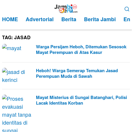
Loncat
Menu
ke
Mobile
HOME
Advertorial
Berita
Berita Jambi
Ent
konten
TAG:
JASAD
Warga Persijam Heboh, Ditemukan Sesosok
Mayat Perempuan di Atas Kasur
Heboh! Warga Semerap Temukan Jasad
Perempuan Muda di Sawah
Mayat Misterius di Sungai Batanghari, Polisi
Lacak Identitas Korban