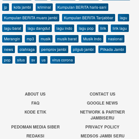
jp
kota jambi
kriminal
Kumpulan BERITA haris-sani
Kumpulan BERITA muaro jambi
Kumpulan BERITA Tanjabbar
lagu
lagu barat
lagu dangdut
lagu indo
lagu pop
lirik
lirik lagu
Merangin
mp3
musik
musik barat
Musik Indo
nasional
news
olahraga
pemprov jambi
pilgub jambi
Pilkada Jambi
pop
situs
sv
us
virus corona
ABOUT US
CONTACT US
FAQ
GOOGLE NEWS
KODE ETIK
NETWORK & PARTNER
JAMBISERU
PEDOMAN MEDIA SIBER
PRIVACY POLICY
REDAKSI
MEDSOS JAMBI SERU