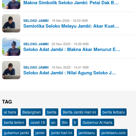
Makna Simbolik Seloko Jambi: Petai Dak B…
19 Mei 2026 - 16:20 WIB
SELOKO JAMBI
Semiotika Seloko Melayu Jambi: Akar Kuat…
20 Nov 2025 - 19:39 WIB
SELOKO JAMBI
Seloko Adat Jambi : Makna Akar Menurut E…
16 Nov 2025 - 14:41 WIB
SELOKO JAMBI
Seloko Adat Jambi : Nilai Agung Seloko J…
TAG
al haris
Batanghari
berita
Berita Jambi Hari Ini
berita terbaru
berita terkini
covid-19
en
film
fr
Gubernur Al Haris
gubernur jambi
jambi
jambi hari ini
jambiseru
jambiseru.com