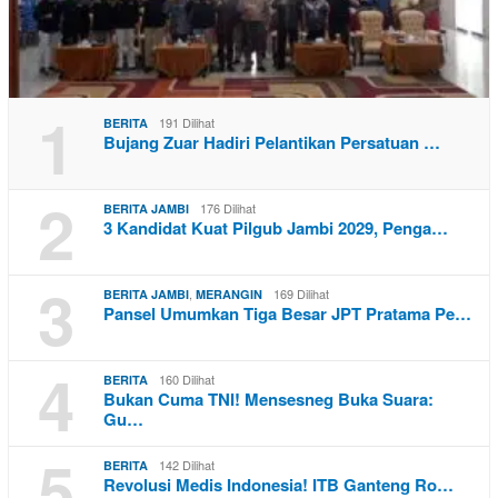
1
191 Dilihat
BERITA
Bujang Zuar Hadiri Pelantikan Persatuan …
2
176 Dilihat
BERITA JAMBI
3 Kandidat Kuat Pilgub Jambi 2029, Penga…
3
,
169 Dilihat
BERITA JAMBI
MERANGIN
Pansel Umumkan Tiga Besar JPT Pratama Pe…
4
160 Dilihat
BERITA
Bukan Cuma TNI! Mensesneg Buka Suara:
Gu…
5
142 Dilihat
BERITA
Revolusi Medis Indonesia! ITB Ganteng Ro…