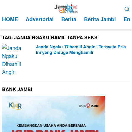
Loncat
Menu
ke
Mobile
HOME
Advertorial
Berita
Berita Jambi
Ent
konten
TAG:
JANDA NGAKU HAMIL TANPA SEKS
Janda Ngaku ‘Dihamili Angin’, Ternyata Pria
Ini yang Diduga Menghamili
BANK JAMBI