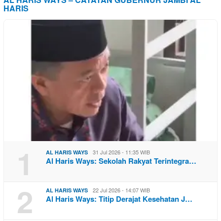
HARIS
1
31 Jul 2026 - 11:35 WIB
AL HARIS WAYS
Al Haris Ways: Sekolah Rakyat Terintegra…
2
22 Jul 2026 - 14:07 WIB
AL HARIS WAYS
Al Haris Ways: Titip Derajat Kesehatan J…