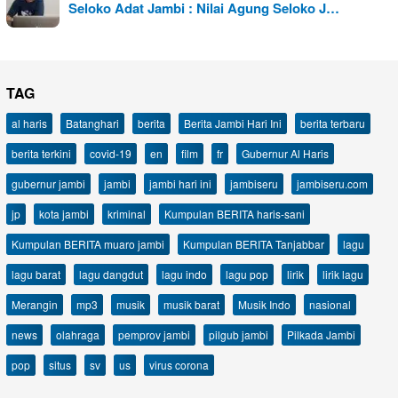
Seloko Adat Jambi : Nilai Agung Seloko J…
TAG
al haris
Batanghari
berita
Berita Jambi Hari Ini
berita terbaru
berita terkini
covid-19
en
film
fr
Gubernur Al Haris
gubernur jambi
jambi
jambi hari ini
jambiseru
jambiseru.com
jp
kota jambi
kriminal
Kumpulan BERITA haris-sani
Kumpulan BERITA muaro jambi
Kumpulan BERITA Tanjabbar
lagu
lagu barat
lagu dangdut
lagu indo
lagu pop
lirik
lirik lagu
Merangin
mp3
musik
musik barat
Musik Indo
nasional
news
olahraga
pemprov jambi
pilgub jambi
Pilkada Jambi
pop
situs
sv
us
virus corona