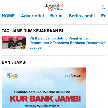
Loncat
Menu
ke
Mobile
HOME
Advertorial
Berita
Berita Jambi
Ent
konten
TAG:
JAMPIDUM KEJAKSAAN RI
Plt Kajati Jambi Setuju Penghentian
Penuntutan 2 Terdakwa Berdasar Restorative
Justice
BANK JAMBI