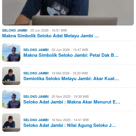
05 Jun 2026 - 16:51 WIB
SELOKO JAMBI
Makna Simbolik Seloko Adat Melayu Jambi …
02 Jun 2026 - 13:47 WIB
SELOKO JAMBI
Makna Simbolik Seloko Jambi: Petai Dak B…
19 Mei 2026 - 16:20 WIB
SELOKO JAMBI
Semiotika Seloko Melayu Jambi: Akar Kuat…
20 Nov 2025 - 19:39 WIB
SELOKO JAMBI
Seloko Adat Jambi : Makna Akar Menurut E…
16 Nov 2025 - 14:41 WIB
SELOKO JAMBI
Seloko Adat Jambi : Nilai Agung Seloko J…