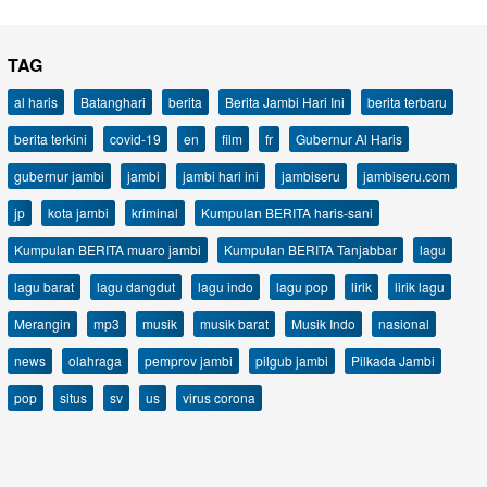
TAG
al haris
Batanghari
berita
Berita Jambi Hari Ini
berita terbaru
berita terkini
covid-19
en
film
fr
Gubernur Al Haris
gubernur jambi
jambi
jambi hari ini
jambiseru
jambiseru.com
jp
kota jambi
kriminal
Kumpulan BERITA haris-sani
Kumpulan BERITA muaro jambi
Kumpulan BERITA Tanjabbar
lagu
lagu barat
lagu dangdut
lagu indo
lagu pop
lirik
lirik lagu
Merangin
mp3
musik
musik barat
Musik Indo
nasional
news
olahraga
pemprov jambi
pilgub jambi
Pilkada Jambi
pop
situs
sv
us
virus corona