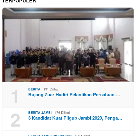
TERPOPULER
1
191 Dilihat
BERITA
Bujang Zuar Hadiri Pelantikan Persatuan …
2
176 Dilihat
BERITA JAMBI
3 Kandidat Kuat Pilgub Jambi 2029, Penga…
,
169 Dilihat
BERITA JAMBI
MERANGIN