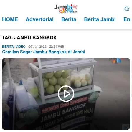
Loncat
Menu
ke
Mobile
HOME
Advertorial
Berita
Berita Jambi
Ent
konten
TAG:
JAMBU BANGKOK
,
Evo
29 Jan 2022 - 22:34 WIB
BERITA
VIDEO
Cemilan Segar Jambu Bangkok di Jambi
Kusnady