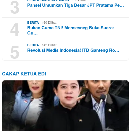
3
Pansel Umumkan Tiga Besar JPT Pratama Pe…
4
160 Dilihat
BERITA
Bukan Cuma TNI! Mensesneg Buka Suara:
Gu…
5
142 Dilihat
BERITA
Revolusi Medis Indonesia! ITB Ganteng Ro…
CAKAP KETUA EDI