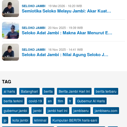
19 Mei 2026 - 16:20 WIB
SELOKO JAMBI
Semiotika Seloko Melayu Jambi: Akar Kuat…
20 Nov 2025 - 19:39 WIB
SELOKO JAMBI
Seloko Adat Jambi : Makna Akar Menurut E…
16 Nov 2025 - 14:41 WIB
SELOKO JAMBI
Seloko Adat Jambi : Nilai Agung Seloko J…
TAG
al haris
Batanghari
berita
Berita Jambi Hari Ini
berita terbaru
berita terkini
covid-19
en
film
fr
Gubernur Al Haris
gubernur jambi
jambi
jambi hari ini
jambiseru
jambiseru.com
jp
kota jambi
kriminal
Kumpulan BERITA haris-sani