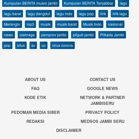
Kumpulan BERITA muaro jambi
Kumpulan BERITA Tanjabbar
lagu
lagu barat
lagu dangdut
lagu indo
lagu pop
lirik
lirik lagu
Merangin
mp3
musik
musik barat
Musik Indo
nasional
news
olahraga
pemprov jambi
pilgub jambi
Pilkada Jambi
pop
situs
sv
us
virus corona
ABOUT US
CONTACT US
FAQ
GOOGLE NEWS
KODE ETIK
NETWORK & PARTNER
JAMBISERU
PEDOMAN MEDIA SIBER
PRIVACY POLICY
REDAKSI
MEDSOS JAMBI SERU
DISCLAIMER