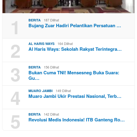
1
187 Dilihat
BERITA
Bujang Zuar Hadiri Pelantikan Persatuan …
2
164 Dilihat
AL HARIS WAYS
Al Haris Ways: Sekolah Rakyat Terintegra…
3
156 Dilihat
BERITA
Bukan Cuma TNI! Mensesneg Buka Suara:
Gu…
4
149 Dilihat
MUARO JAMBI
Muaro Jambi Ukir Prestasi Nasional, Terb…
5
142 Dilihat
BERITA
Revolusi Medis Indonesia! ITB Ganteng Ro…