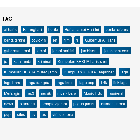
TAG
al haris
Batanghari
berita
Berita Jambi Hari Ini
berita terbaru
berita terkini
covid-19
en
film
fr
Gubernur Al Haris
gubernur jambi
jambi
jambi hari ini
jambiseru
jambiseru.com
jp
kota jambi
kriminal
Kumpulan BERITA haris-sani
Kumpulan BERITA muaro jambi
Kumpulan BERITA Tanjabbar
lagu
lagu barat
lagu dangdut
lagu indo
lagu pop
lirik
lirik lagu
Merangin
mp3
musik
musik barat
Musik Indo
nasional
news
olahraga
pemprov jambi
pilgub jambi
Pilkada Jambi
pop
situs
sv
us
virus corona