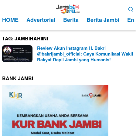
Loncat
Menu
ke
Mobile
HOME
Advertorial
Berita
Berita Jambi
Ent
konten
TAG:
JAMBIHARIINI
Review Akun Instagram H. Bakri
@bakrijambi_official: Gaya Komunikasi Wakil
Rakyat Dapil Jambi yang Humanis!
BANK JAMBI