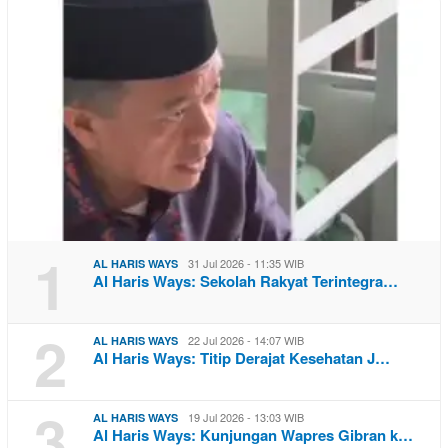
1
31 Jul 2026 - 11:35 WIB
AL HARIS WAYS
Al Haris Ways: Sekolah Rakyat Terintegra…
2
22 Jul 2026 - 14:07 WIB
AL HARIS WAYS
Al Haris Ways: Titip Derajat Kesehatan J…
3
19 Jul 2026 - 13:03 WIB
AL HARIS WAYS
Al Haris Ways: Kunjungan Wapres Gibran k…