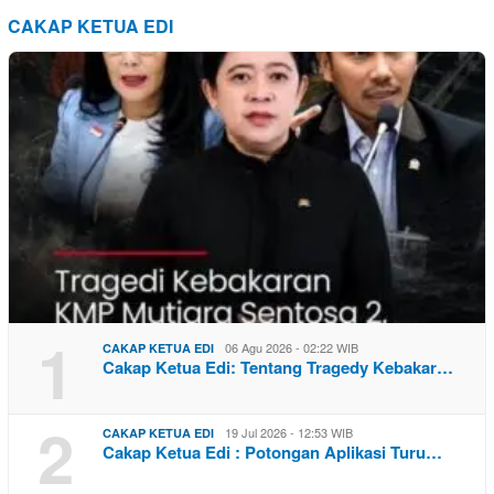
CAKAP KETUA EDI
1
06 Agu 2026 - 02:22 WIB
CAKAP KETUA EDI
Cakap Ketua Edi: Tentang Tragedy Kebakar…
2
19 Jul 2026 - 12:53 WIB
CAKAP KETUA EDI
Cakap Ketua Edi : Potongan Aplikasi Turu…