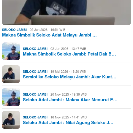
05 Jun 2026 - 16:51 WIB
SELOKO JAMBI
Makna Simbolik Seloko Adat Melayu Jambi …
02 Jun 2026 - 13:47 WIB
SELOKO JAMBI
Makna Simbolik Seloko Jambi: Petai Dak B…
19 Mei 2026 - 16:20 WIB
SELOKO JAMBI
Semiotika Seloko Melayu Jambi: Akar Kuat…
20 Nov 2025 - 19:39 WIB
SELOKO JAMBI
Seloko Adat Jambi : Makna Akar Menurut E…
16 Nov 2025 - 14:41 WIB
SELOKO JAMBI
Seloko Adat Jambi : Nilai Agung Seloko J…