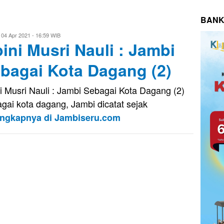
BANK
ri
04 Apr 2021 - 16:59 WIB
ini Musri Nauli : Jambi
aputra
bagai Kota Dagang (2)
i Musri Nauli : Jambi Sebagai Kota Dagang (2)
gai kota dagang, Jambi dicatat sejak
engkapnya di Jambiseru.com