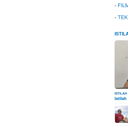
-
FIL
-
TEK
ISTI
ISTILA
Istila