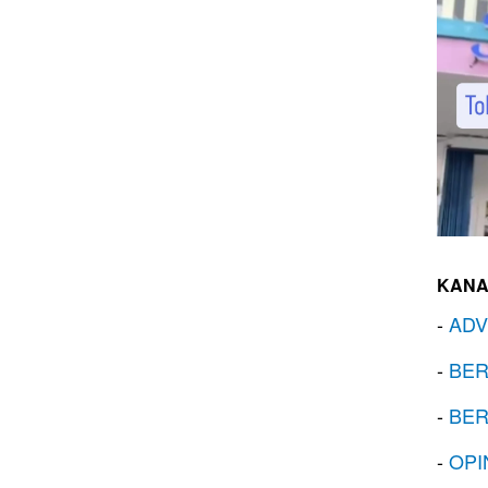
KANA
-
ADV
-
BER
-
BER
-
OPI