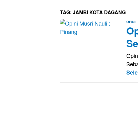
TAG:
JAMBI KOTA DAGANG
E
OPINI
Op
S
Se
Opin
Seba
Sel