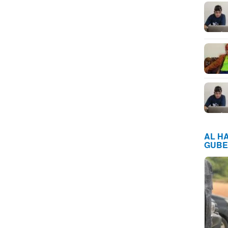
AL H
GUBE