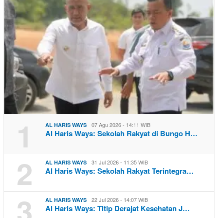
1
07 Agu 2026 - 14:11 WIB
AL HARIS WAYS
Al Haris Ways: Sekolah Rakyat di Bungo H…
2
31 Jul 2026 - 11:35 WIB
AL HARIS WAYS
Al Haris Ways: Sekolah Rakyat Terintegra…
3
22 Jul 2026 - 14:07 WIB
AL HARIS WAYS
Al Haris Ways: Titip Derajat Kesehatan J…