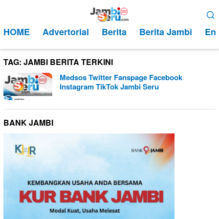
Loncat
Menu
ke
Mobile
HOME
Advertorial
Berita
Berita Jambi
Ent
konten
TAG:
JAMBI BERITA TERKINI
Medsos Twitter Fanspage Facebook
Instagram TikTok Jambi Seru
BANK JAMBI