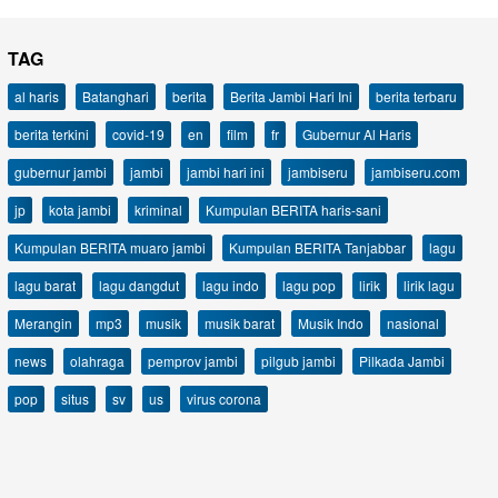
TAG
al haris
Batanghari
berita
Berita Jambi Hari Ini
berita terbaru
berita terkini
covid-19
en
film
fr
Gubernur Al Haris
gubernur jambi
jambi
jambi hari ini
jambiseru
jambiseru.com
jp
kota jambi
kriminal
Kumpulan BERITA haris-sani
Kumpulan BERITA muaro jambi
Kumpulan BERITA Tanjabbar
lagu
lagu barat
lagu dangdut
lagu indo
lagu pop
lirik
lirik lagu
Merangin
mp3
musik
musik barat
Musik Indo
nasional
news
olahraga
pemprov jambi
pilgub jambi
Pilkada Jambi
pop
situs
sv
us
virus corona