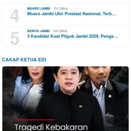
4
151 Dilihat
MUARO JAMBI
Muaro Jambi Ukir Prestasi Nasional, Terb…
5
144 Dilihat
BERITA JAMBI
3 Kandidat Kuat Pilgub Jambi 2029, Penga…
CAKAP KETUA EDI