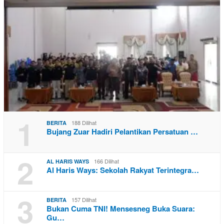
1
188 Dilihat
BERITA
Bujang Zuar Hadiri Pelantikan Persatuan …
2
166 Dilihat
AL HARIS WAYS
Al Haris Ways: Sekolah Rakyat Terintegra…
3
157 Dilihat
BERITA
Bukan Cuma TNI! Mensesneg Buka Suara:
Gu…