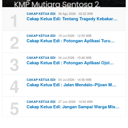
1
06 Agu 2026 - 02:22 WIB
CAKAP KETUA EDI
Cakap Ketua Edi: Tentang Tragedy Kebakar…
2
19 Jul 2026 - 12:53 WIB
CAKAP KETUA EDI
Cakap Ketua Edi : Potongan Aplikasi Turu…
3
04 Jul 2026 - 15:46 WIB
CAKAP KETUA EDI
Cakap Ketua Edi : Potongan Aplikasi Ojol…
4
04 Jul 2026 - 14:56 WIB
CAKAP KETUA EDI
Cakap Ketua Edi : Jalan Mendalo–Pijoan M…
5
27 Jun 2026 - 14:54 WIB
CAKAP KETUA EDI
Cakap Ketua Edi: Jangan Sampai Warga Mis…