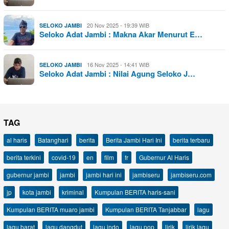
20 Nov 2025 - 19:39 WIB
SELOKO JAMBI
Seloko Adat Jambi : Makna Akar Menurut E…
16 Nov 2025 - 14:41 WIB
SELOKO JAMBI
Seloko Adat Jambi : Nilai Agung Seloko J…
TAG
al haris
Batanghari
berita
Berita Jambi Hari Ini
berita terbaru
berita terkini
covid-19
en
film
fr
Gubernur Al Haris
gubernur jambi
jambi
jambi hari ini
jambiseru
jambiseru.com
jp
kota jambi
kriminal
Kumpulan BERITA haris-sani
Kumpulan BERITA muaro jambi
Kumpulan BERITA Tanjabbar
lagu
lagu barat
lagu dangdut
lagu indo
lagu pop
lirik
lirik lagu