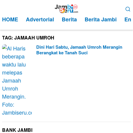
Loncat
Menu
ke
Mobile
HOME
Advertorial
Berita
Berita Jambi
Ent
konten
TAG:
JAMAAH UMROH
Dini Hari Sabtu, Jamaah Umroh Merangin
Berangkat ke Tanah Suci
BANK JAMBI