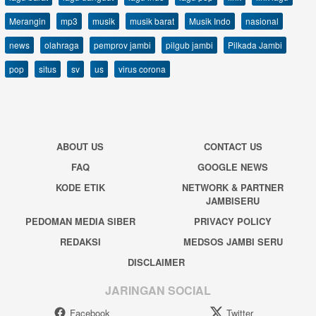
Merangin
mp3
musik
musik barat
Musik Indo
nasional
news
olahraga
pemprov jambi
pilgub jambi
Pilkada Jambi
pop
situs
sv
us
virus corona
ABOUT US
CONTACT US
FAQ
GOOGLE NEWS
KODE ETIK
NETWORK & PARTNER
JAMBISERU
PEDOMAN MEDIA SIBER
PRIVACY POLICY
REDAKSI
MEDSOS JAMBI SERU
DISCLAIMER
JARINGAN SOCIAL
Facebook
Twitter