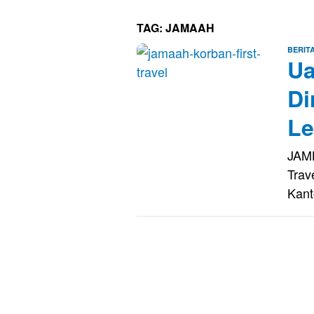
TAG:
JAMAAH
BERIT
Ua
Di
Le
JAMB
Trav
Kan