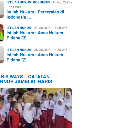
,
11 Agu 2025 -
ISTILAH HUKUM
KOLUMNIS
07:11 WIB
Istilah Hukum : Perceraian di
Indonesia …
27 Jul 2025 - 15:25 WIB
ISTILAH HUKUM
Istilah Hukum : Asas Hukum
Pidana (3)
26 Jul 2025 - 14:58 WIB
ISTILAH HUKUM
Istilah Hukum : Asas Hukum
Pidana (2)
ARIS WAYS – CATATAN
RNUR JAMBI AL HARIS