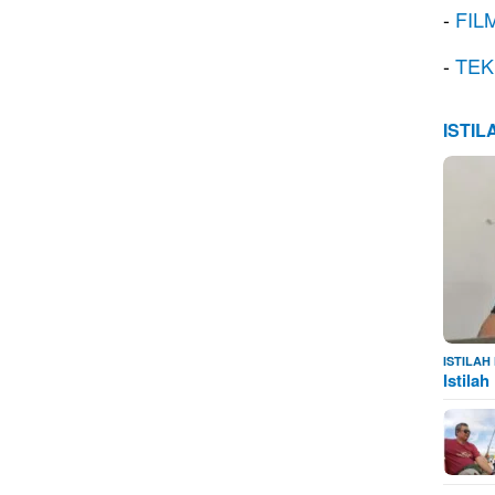
-
FIL
-
TEK
ISTI
ISTILA
Istila