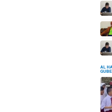
AL H
GUBE