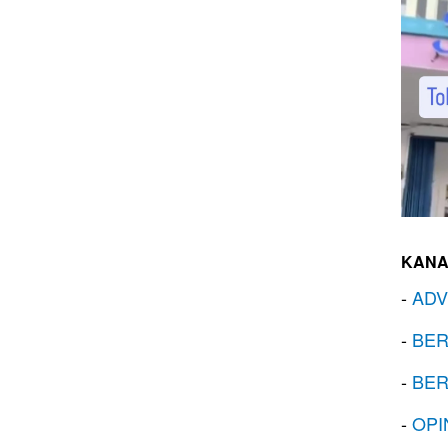
KANA
-
ADV
-
BER
-
BER
-
OPI