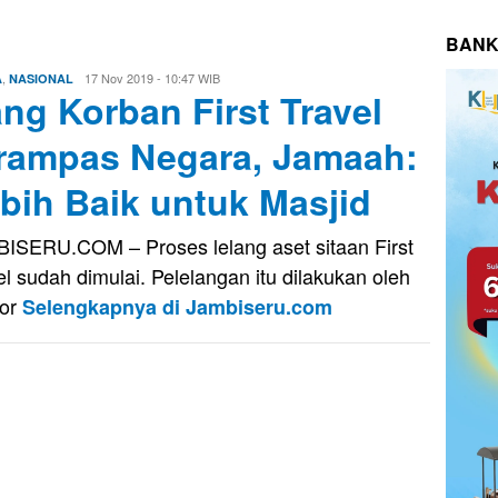
BANK
,
Eri
17 Nov 2019 - 10:47 WIB
A
NASIONAL
ng Korban First Travel
Saputra
rampas Negara, Jamaah:
bih Baik untuk Masjid
ISERU.COM – Proses lelang aset sitaan First
el sudah dimulai. Pelelangan itu dilakukan oleh
tor
Selengkapnya di Jambiseru.com