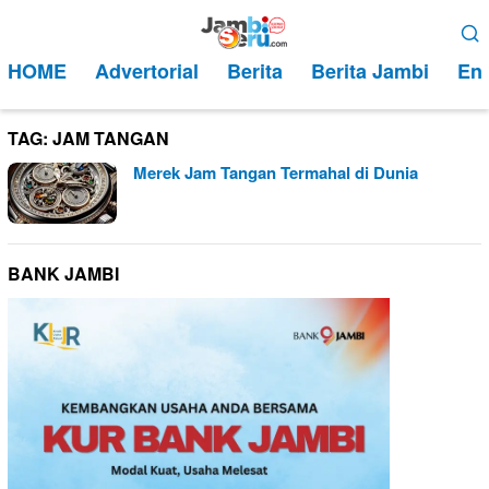
Loncat
Menu
ke
Mobile
HOME
Advertorial
Berita
Berita Jambi
Ent
konten
TAG:
JAM TANGAN
Merek Jam Tangan Termahal di Dunia
BANK JAMBI