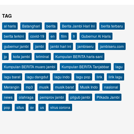
TAG
al haris
Batanghari
berita
Berita Jambi Hari Ini
berita terbaru
berita terkini
covid-19
en
film
fr
Gubernur Al Haris
gubernur jambi
jambi
jambi hari ini
jambiseru
jambiseru.com
jp
kota jambi
kriminal
Kumpulan BERITA haris-sani
Kumpulan BERITA muaro jambi
Kumpulan BERITA Tanjabbar
lagu
lagu barat
lagu dangdut
lagu indo
lagu pop
lirik
lirik lagu
Merangin
mp3
musik
musik barat
Musik Indo
nasional
news
olahraga
pemprov jambi
pilgub jambi
Pilkada Jambi
pop
situs
sv
us
virus corona