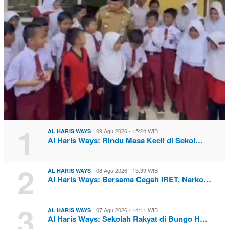
1
09 Agu 2026 - 15:24 WIB
AL HARIS WAYS
Al Haris Ways: Rindu Masa Kecil di Sekol…
2
08 Agu 2026 - 13:39 WIB
AL HARIS WAYS
Al Haris Ways: Bersama Cegah IRET, Narko…
3
07 Agu 2026 - 14:11 WIB
AL HARIS WAYS
Al Haris Ways: Sekolah Rakyat di Bungo H…