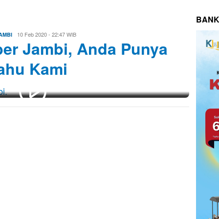
BANK
Eri
10 Feb 2020 - 22:47 WIB
AMBI
uber Jambi, Anda Punya
Saputra
Tahu Kami