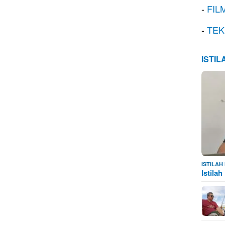
-
FIL
-
TEK
ISTI
ISTILA
Istila