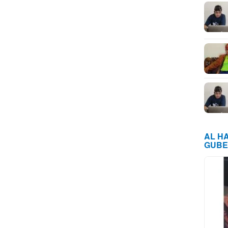
AL H
GUBE