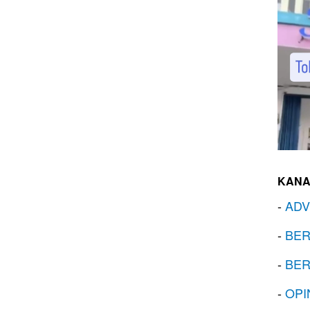
KANA
-
ADV
-
BER
-
BER
-
OPI