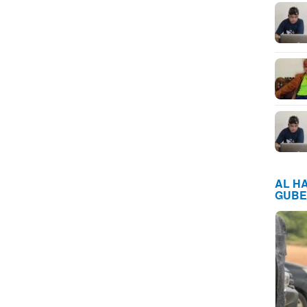
AL H
GUBE