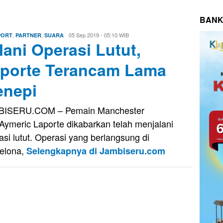
BANK
,
,
Eri
05 Sep 2019 - 05:10 WIB
PORT
PARTNER
SUARA
lani Operasi Lutut,
Saputra
porte Terancam Lama
nepi
BISERU.COM – Pemain Manchester
 Aymeric Laporte dikabarkan telah menjalani
asi lutut. Operasi yang berlangsung di
elona,
Selengkapnya di Jambiseru.com