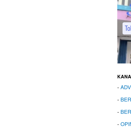
KANA
-
ADV
-
BER
-
BER
-
OPI