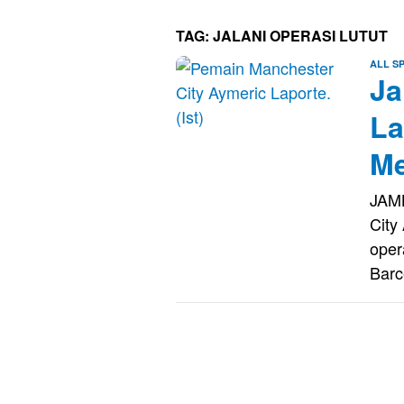
TAG:
JALANI OPERASI LUTUT
ALL S
Ja
La
Me
JAM
City
oper
Barc