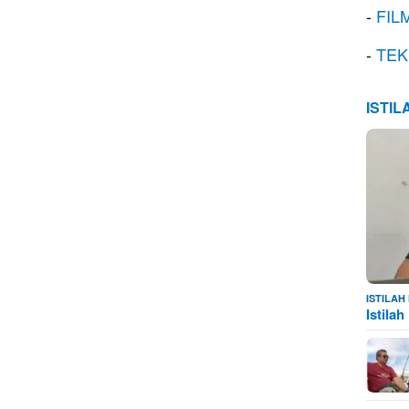
-
FIL
-
TEK
ISTI
ISTILA
Istila